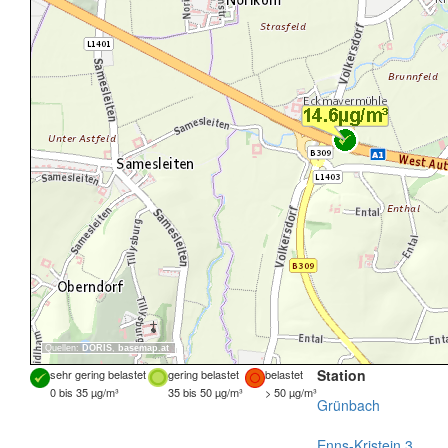
Quellen:
DORIS
,
basemap.at
Station
sehr gering belastet
gering belastet
belastet
0 bis 35 µg/m³
35 bis 50 µg/m³
> 50 µg/m³
Grünbach
Enns-Kristein 3