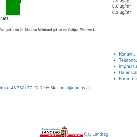
8.6 µg/m³
8.3 µg/m³
netz.
 gleitende 24-Stunden Mittelwert gilt als vorläufiger Richtwert.
Kontakt
.
Telefonb
Impress
Datensch
Barrierefr
efon
(+43 732) 77 20-0
• E-Mail
post@ooe.gv.at
Oö.
Landtag
.