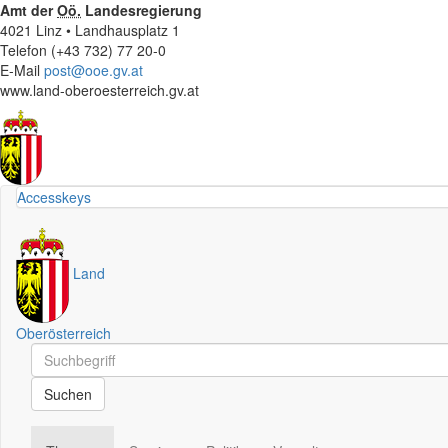
Amt der
Oö.
Landesregierung
4021 Linz • Landhausplatz 1
Telefon (+43 732) 77 20-0
E-Mail
post@ooe.gv.at
www.land-oberoesterreich.gv.at
Accesskeys
Land
Oberösterreich
Schnellsuche
Schnellsuche
Suchen