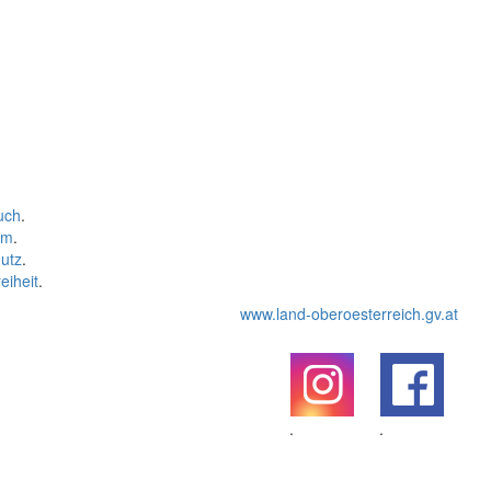
uch
.
um
.
utz
.
eiheit
.
www.land-oberoesterreich.gv.at
.
.