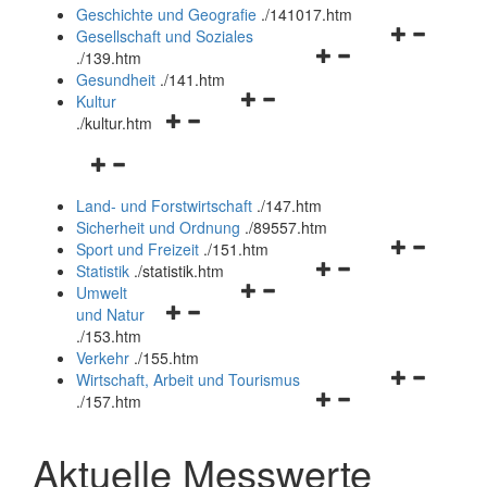
und
Geschichte und Geografie
.
/141017.htm
schließen
Navigationsm
Gesellschaft und Soziales
Navigationsmenü
öffnen
.
/139.htm
öffnen
und
Gesundheit
.
/141.htm
Navigationsmenü
und
schließen
Kultur
Navigationsmenü
öffnen
schließen
.
/kultur.htm
öffnen
und
Navigationsmenü
und
schließen
öffnen
schließen
Land- und Forstwirtschaft
.
/147.htm
und
Sicherheit und Ordnung
.
/89557.htm
schließen
Navigationsm
Sport und Freizeit
.
/151.htm
Navigationsmenü
öffnen
Statistik
.
/statistik.htm
Navigationsmenü
öffnen
und
Umwelt
Navigationsmenü
öffnen
und
schließen
und Natur
öffnen
und
schließen
.
/153.htm
und
schließen
Verkehr
.
/155.htm
schließen
Navigationsm
Wirtschaft, Arbeit und Tourismus
Navigationsmenü
öffnen
.
/157.htm
öffnen
und
und
schließen
Aktuelle Messwerte
schließen