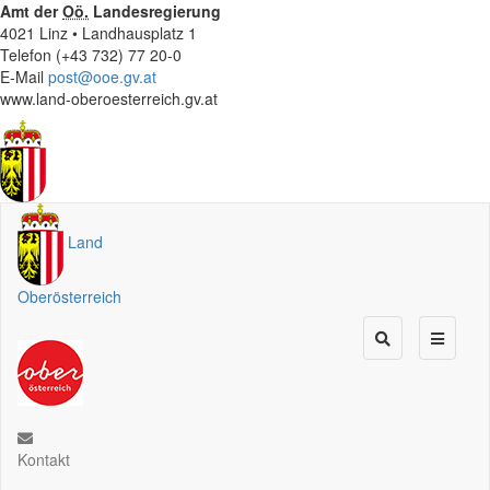
Amt der
Oö.
Landesregierung
4021 Linz • Landhausplatz 1
Telefon (+43 732) 77 20-0
E-Mail
post@ooe.gv.at
www.land-oberoesterreich.gv.at
Land
Oberösterreich
Kontakt