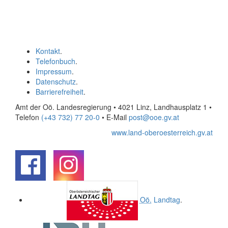
Kontakt
.
Telefonbuch
.
Impressum
.
Datenschutz
.
Barrierefreiheit
.
Amt der Oö. Landesregierung • 4021 Linz, Landhausplatz 1
•
Telefon
(+43 732) 77 20-0
• E-Mail
post@ooe.gv.at
www.land-oberoesterreich.gv.at
.
.
Oö.
Landtag
.