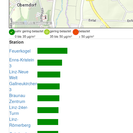
Quellen:
DORIS
,
basemap.at
sehr gering belastet
gering belastet
belastet
0 bis 35 µg/m³
35 bis 50 µg/m³
> 50 µg/m³
Station
Feuerkogel
Enns-Kristein
3
Linz-Neue
Welt
Gallneukirchen
3
Braunau
Zentrum
Linz-24er-
Turm
Linz-
Römerberg