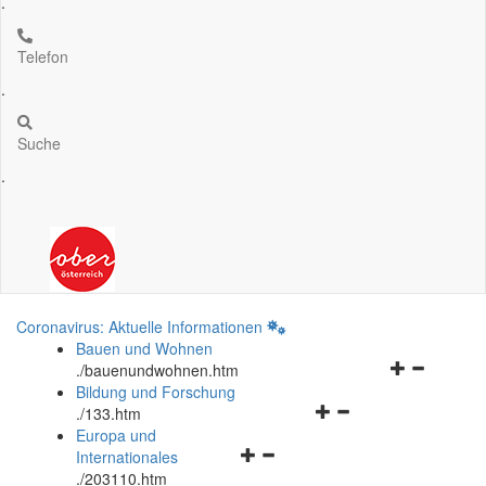
.
Telefon
.
Suche
.
Coronavirus: Aktuelle Informationen
Bauen und Wohnen
Navigationsm
.
/bauenundwohnen.htm
öffnen
Bildung und Forschung
Navigationsmenü
und
.
/133.htm
öffnen
schließen
Europa und
Navigationsmenü
und
Internationales
öffnen
schließen
.
/203110.htm