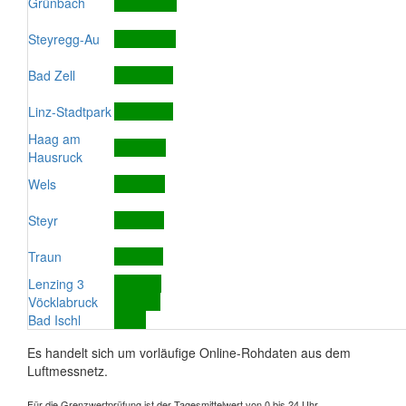
Grünbach
Steyregg-Au
Bad Zell
Linz-Stadtpark
Haag am
Hausruck
Wels
Steyr
Traun
Lenzing 3
Vöcklabruck
Bad Ischl
Es handelt sich um vorläufige Online-Rohdaten aus dem
Luftmessnetz.
Für die Grenzwertprüfung ist der Tagesmittelwert von 0 bis 24 Uhr