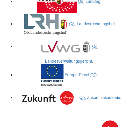
Oö.
Landtag
.
Oö.
Landesrechnungshof
.
Oö.
Landesverwaltungsgericht
.
Europe Direct
OÖ
.
Oö.
Zukunftsakademie
.