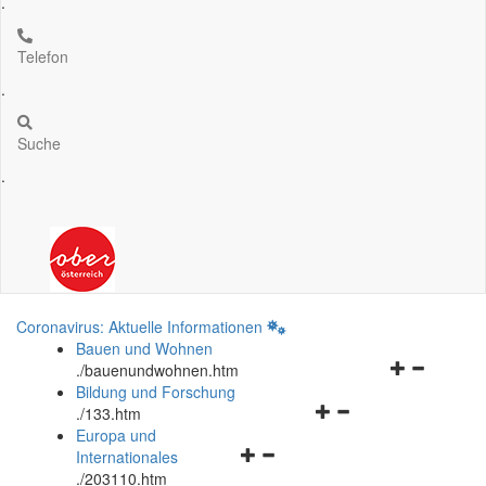
.
Telefon
.
Suche
.
Coronavirus: Aktuelle Informationen
Bauen und Wohnen
Navigationsm
.
/bauenundwohnen.htm
öffnen
Bildung und Forschung
Navigationsmenü
und
.
/133.htm
öffnen
schließen
Europa und
Navigationsmenü
und
Internationales
öffnen
schließen
.
/203110.htm