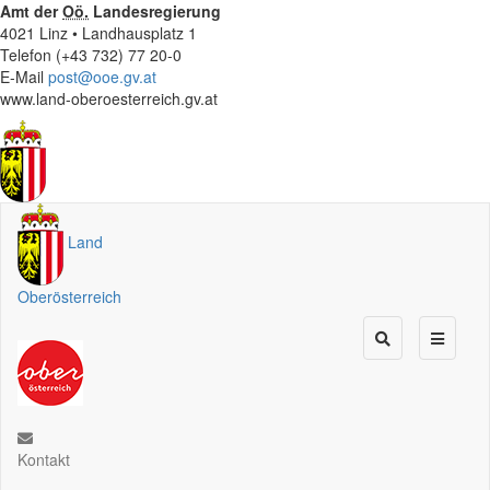
Amt der
Oö.
Landesregierung
4021 Linz • Landhausplatz 1
Telefon (+43 732) 77 20-0
E-Mail
post@ooe.gv.at
www.land-oberoesterreich.gv.at
Land
Oberösterreich
Kontakt