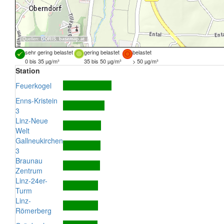
Quellen:
DORIS
,
basemap.at
sehr gering belastet
gering belastet
belastet
0 bis 35 µg/m³
35 bis 50 µg/m³
> 50 µg/m³
Station
Feuerkogel
Enns-Kristein
3
Linz-Neue
Welt
Gallneukirchen
3
Braunau
Zentrum
Linz-24er-
Turm
Linz-
Römerberg