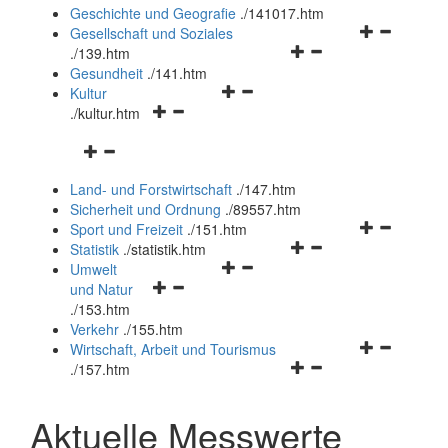
und
Geschichte und Geografie
.
/141017.htm
schließen
Navigationsm
Gesellschaft und Soziales
Navigationsmenü
öffnen
.
/139.htm
öffnen
und
Gesundheit
.
/141.htm
Navigationsmenü
und
schließen
Kultur
Navigationsmenü
öffnen
schließen
.
/kultur.htm
öffnen
und
Navigationsmenü
und
schließen
öffnen
schließen
Land- und Forstwirtschaft
.
/147.htm
und
Sicherheit und Ordnung
.
/89557.htm
schließen
Navigationsm
Sport und Freizeit
.
/151.htm
Navigationsmenü
öffnen
Statistik
.
/statistik.htm
Navigationsmenü
öffnen
und
Umwelt
Navigationsmenü
öffnen
und
schließen
und Natur
öffnen
und
schließen
.
/153.htm
und
schließen
Verkehr
.
/155.htm
schließen
Navigationsm
Wirtschaft, Arbeit und Tourismus
Navigationsmenü
öffnen
.
/157.htm
öffnen
und
und
schließen
Aktuelle Messwerte
schließen