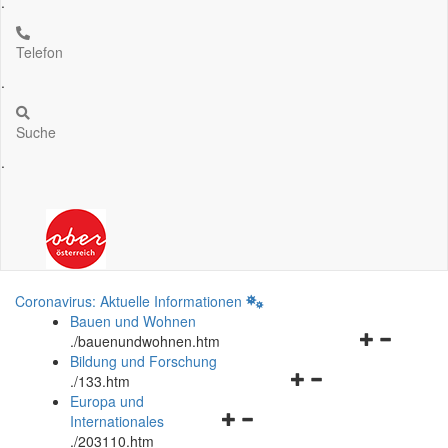
.
Telefon
.
Suche
.
Coronavirus: Aktuelle Informationen
Bauen und Wohnen
Navigationsm
.
/bauenundwohnen.htm
öffnen
Bildung und Forschung
Navigationsmenü
und
.
/133.htm
öffnen
schließen
Europa und
Navigationsmenü
und
Internationales
öffnen
schließen
.
/203110.htm