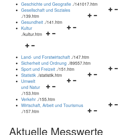
und
Geschichte und Geografie
.
/141017.htm
schließen
Navigationsm
Gesellschaft und Soziales
Navigationsmenü
öffnen
.
/139.htm
öffnen
und
Gesundheit
.
/141.htm
Navigationsmenü
und
schließen
Kultur
Navigationsmenü
öffnen
schließen
.
/kultur.htm
öffnen
und
Navigationsmenü
und
schließen
öffnen
schließen
Land- und Forstwirtschaft
.
/147.htm
und
Sicherheit und Ordnung
.
/89557.htm
schließen
Navigationsm
Sport und Freizeit
.
/151.htm
Navigationsmenü
öffnen
Statistik
.
/statistik.htm
Navigationsmenü
öffnen
und
Umwelt
Navigationsmenü
öffnen
und
schließen
und Natur
öffnen
und
schließen
.
/153.htm
und
schließen
Verkehr
.
/155.htm
schließen
Navigationsm
Wirtschaft, Arbeit und Tourismus
Navigationsmenü
öffnen
.
/157.htm
öffnen
und
und
schließen
Aktuelle Messwerte
schließen