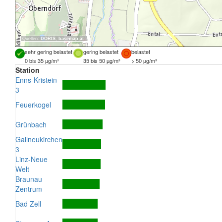
Quellen:
DORIS
,
basemap.at
sehr gering belastet
gering belastet
belastet
0 bis 35 µg/m³
35 bis 50 µg/m³
> 50 µg/m³
Station
Enns-Kristein
3
Feuerkogel
Grünbach
Gallneukirchen
3
Linz-Neue
Welt
Braunau
Zentrum
Bad Zell