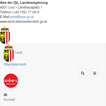
Amt der
Oö.
Landesregierung
4021 Linz • Landhausplatz 1
Telefon (+43 732) 77 20-0
E-Mail
post@ooe.gv.at
www.land-oberoesterreich.gv.at
Land
Oberösterreich
Kontakt