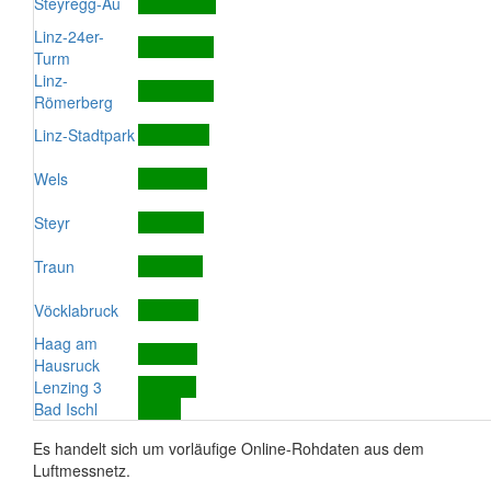
Steyregg-Au
Linz-24er-
Turm
Linz-
Römerberg
Linz-Stadtpark
Wels
Steyr
Traun
Vöcklabruck
Haag am
Hausruck
Lenzing 3
Bad Ischl
Es handelt sich um vorläufige Online-Rohdaten aus dem
Luftmessnetz.