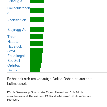
Lenzing 3
Gallneukirchen
3
Vöcklabruck
Steyregg-Au
Traun
Haag am
Hausruck
Steyr
Feuerkogel
Bad Zell
Grünbach
Bad Ischl
Es handelt sich um vorläufige Online-Rohdaten aus dem
Luftmessnetz.
Für die Grenzwertprüfung ist der Tagesmittelwert von 0 bis 24 Uhr
ausschlaggebend. Der gleitende 24-Stunden Mittelwert gilt als vorläufiger
Richtwert.