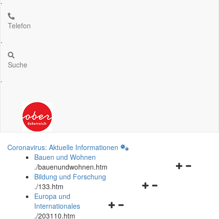
.
Telefon
.
Suche
.
Coronavirus: Aktuelle Informationen
Bauen und Wohnen
Navigationsm
.
/bauenundwohnen.htm
öffnen
Bildung und Forschung
Navigationsmenü
und
.
/133.htm
öffnen
schließen
Europa und
Navigationsmenü
und
Internationales
öffnen
schließen
.
/203110.htm