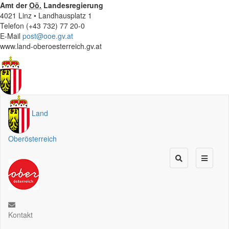
Amt der
Oö.
Landesregierung
4021 Linz • Landhausplatz 1
Telefon (+43 732) 77 20-0
E-Mail
post@ooe.gv.at
www.land-oberoesterreich.gv.at
Land
Oberösterreich
Kontakt