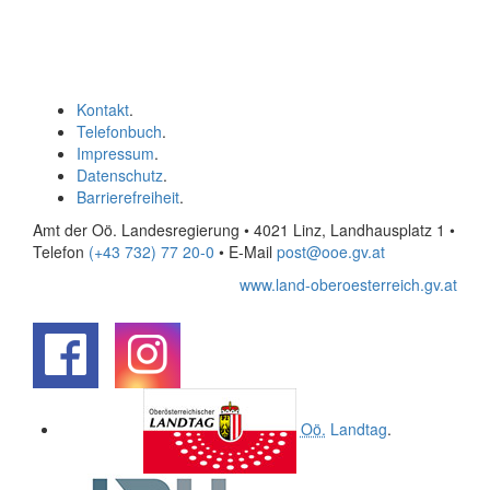
Kontakt
.
Telefonbuch
.
Impressum
.
Datenschutz
.
Barrierefreiheit
.
Amt der Oö. Landesregierung • 4021 Linz, Landhausplatz 1
•
Telefon
(+43 732) 77 20-0
• E-Mail
post@ooe.gv.at
www.land-oberoesterreich.gv.at
.
.
Oö.
Landtag
.