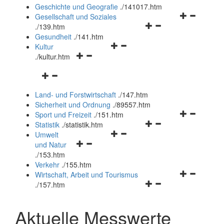
und
Geschichte und Geografie
.
/141017.htm
schließen
Navigationsm
Gesellschaft und Soziales
Navigationsmenü
öffnen
.
/139.htm
öffnen
und
Gesundheit
.
/141.htm
Navigationsmenü
und
schließen
Kultur
Navigationsmenü
öffnen
schließen
.
/kultur.htm
öffnen
und
Navigationsmenü
und
schließen
öffnen
schließen
Land- und Forstwirtschaft
.
/147.htm
und
Sicherheit und Ordnung
.
/89557.htm
schließen
Navigationsm
Sport und Freizeit
.
/151.htm
Navigationsmenü
öffnen
Statistik
.
/statistik.htm
Navigationsmenü
öffnen
und
Umwelt
Navigationsmenü
öffnen
und
schließen
und Natur
öffnen
und
schließen
.
/153.htm
und
schließen
Verkehr
.
/155.htm
schließen
Navigationsm
Wirtschaft, Arbeit und Tourismus
Navigationsmenü
öffnen
.
/157.htm
öffnen
und
und
schließen
Aktuelle Messwerte
schließen