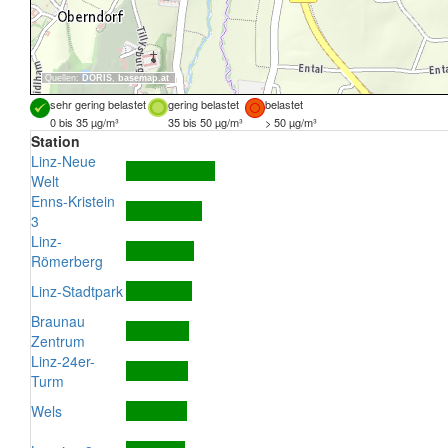
Quellen:
DORIS
,
basemap.at
sehr gering belastet
gering belastet
belastet
0 bis 35 µg/m³
35 bis 50 µg/m³
> 50 µg/m³
Station
Linz-Neue
Welt
Enns-Kristein
3
Linz-
Römerberg
Linz-Stadtpark
Braunau
Zentrum
Linz-24er-
Turm
Wels