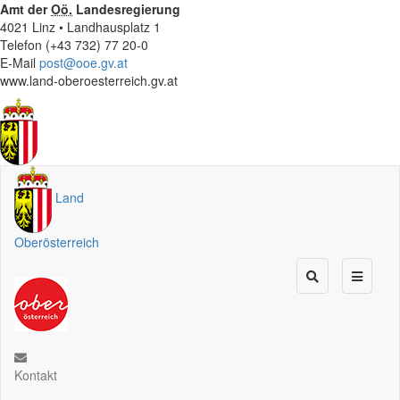
Amt der
Oö.
Landesregierung
4021 Linz • Landhausplatz 1
Telefon (+43 732) 77 20-0
E-Mail
post@ooe.gv.at
www.land-oberoesterreich.gv.at
Land
Oberösterreich
Kontakt