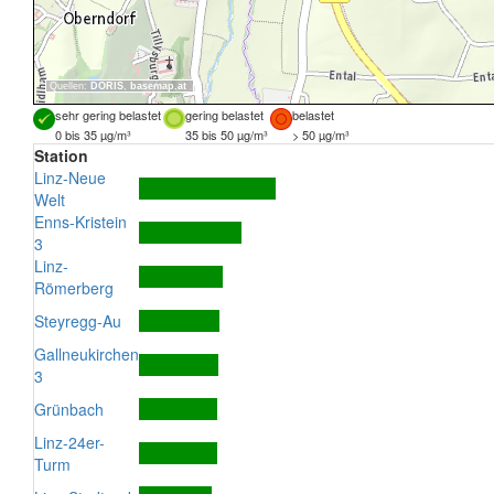
Quellen:
DORIS
,
basemap.at
sehr gering belastet
gering belastet
belastet
0 bis 35 µg/m³
35 bis 50 µg/m³
> 50 µg/m³
Station
Linz-Neue
Welt
Enns-Kristein
3
Linz-
Römerberg
Steyregg-Au
Gallneukirchen
3
Grünbach
Linz-24er-
Turm