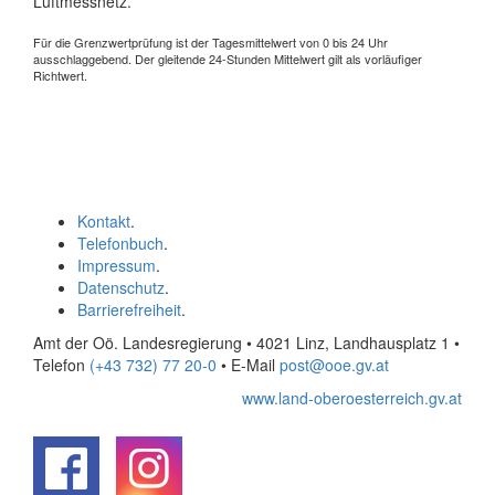
Luftmessnetz.
Für die Grenzwertprüfung ist der Tagesmittelwert von 0 bis 24 Uhr
ausschlaggebend. Der gleitende 24-Stunden Mittelwert gilt als vorläufiger
Richtwert.
Kontakt
.
Telefonbuch
.
Impressum
.
Datenschutz
.
Barrierefreiheit
.
Amt der Oö. Landesregierung • 4021 Linz, Landhausplatz 1
•
Telefon
(+43 732) 77 20-0
• E-Mail
post@ooe.gv.at
www.land-oberoesterreich.gv.at