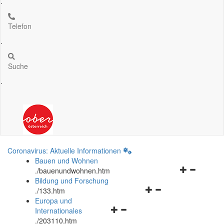
.
Telefon
.
Suche
.
Coronavirus: Aktuelle Informationen
Bauen und Wohnen
Navigationsm
.
/bauenundwohnen.htm
öffnen
Bildung und Forschung
Navigationsmenü
und
.
/133.htm
öffnen
schließen
Europa und
Navigationsmenü
und
Internationales
öffnen
schließen
.
/203110.htm