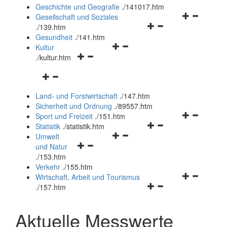
und
Geschichte und Geografie
.
/141017.htm
schließen
Navigationsm
Gesellschaft und Soziales
Navigationsmenü
öffnen
.
/139.htm
öffnen
und
Gesundheit
.
/141.htm
Navigationsmenü
und
schließen
Kultur
Navigationsmenü
öffnen
schließen
.
/kultur.htm
öffnen
und
Navigationsmenü
und
schließen
öffnen
schließen
Land- und Forstwirtschaft
.
/147.htm
und
Sicherheit und Ordnung
.
/89557.htm
schließen
Navigationsm
Sport und Freizeit
.
/151.htm
Navigationsmenü
öffnen
Statistik
.
/statistik.htm
Navigationsmenü
öffnen
und
Umwelt
Navigationsmenü
öffnen
und
schließen
und Natur
öffnen
und
schließen
.
/153.htm
und
schließen
Verkehr
.
/155.htm
schließen
Navigationsm
Wirtschaft, Arbeit und Tourismus
Navigationsmenü
öffnen
.
/157.htm
öffnen
und
und
schließen
Aktuelle Messwerte
schließen