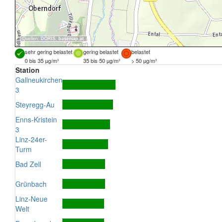
Quellen:
DORIS
,
basemap.at
sehr gering belastet
gering belastet
belastet
0 bis 35 µg/m³
35 bis 50 µg/m³
> 50 µg/m³
Station
Gallneukirchen
3
Steyregg-Au
Enns-Kristein
3
Linz-24er-
Turm
Bad Zell
Grünbach
Linz-Neue
Welt