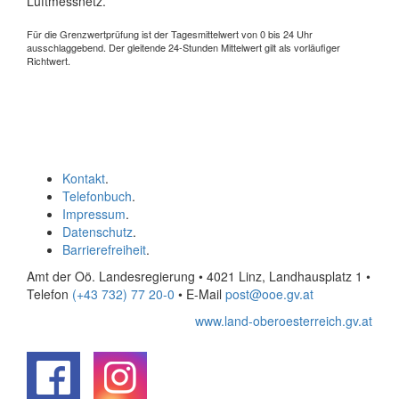
Luftmessnetz.
Für die Grenzwertprüfung ist der Tagesmittelwert von 0 bis 24 Uhr
ausschlaggebend. Der gleitende 24-Stunden Mittelwert gilt als vorläufiger
Richtwert.
Kontakt
.
Telefonbuch
.
Impressum
.
Datenschutz
.
Barrierefreiheit
.
Amt der Oö. Landesregierung • 4021 Linz, Landhausplatz 1
•
Telefon
(+43 732) 77 20-0
• E-Mail
post@ooe.gv.at
www.land-oberoesterreich.gv.at