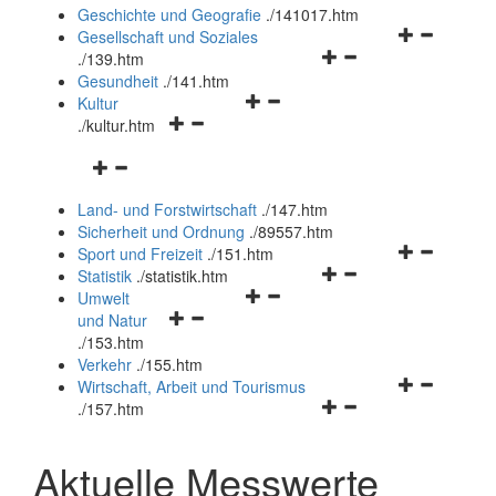
und
Geschichte und Geografie
.
/141017.htm
schließen
Navigationsm
Gesellschaft und Soziales
Navigationsmenü
öffnen
.
/139.htm
öffnen
und
Gesundheit
.
/141.htm
Navigationsmenü
und
schließen
Kultur
Navigationsmenü
öffnen
schließen
.
/kultur.htm
öffnen
und
Navigationsmenü
und
schließen
öffnen
schließen
Land- und Forstwirtschaft
.
/147.htm
und
Sicherheit und Ordnung
.
/89557.htm
schließen
Navigationsm
Sport und Freizeit
.
/151.htm
Navigationsmenü
öffnen
Statistik
.
/statistik.htm
Navigationsmenü
öffnen
und
Umwelt
Navigationsmenü
öffnen
und
schließen
und Natur
öffnen
und
schließen
.
/153.htm
und
schließen
Verkehr
.
/155.htm
schließen
Navigationsm
Wirtschaft, Arbeit und Tourismus
Navigationsmenü
öffnen
.
/157.htm
öffnen
und
und
schließen
Aktuelle Messwerte
schließen