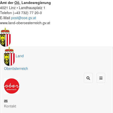
Amt der
Oö.
Landesregierung
4021 Linz • Landhausplatz 1
Telefon (+43 732) 77 20-0
E-Mail
post@ooe.gv.at
www.land-oberoesterreich.gv.at
Land
Oberösterreich
Kontakt