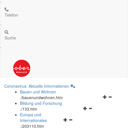
.
Telefon
.
Suche
.
Coronavirus: Aktuelle Informationen
Bauen und Wohnen
Navigationsm
.
/bauenundwohnen.htm
öffnen
Bildung und Forschung
Navigationsmenü
und
.
/133.htm
öffnen
schließen
Europa und
Navigationsmenü
und
Internationales
öffnen
schließen
.
/203110.htm