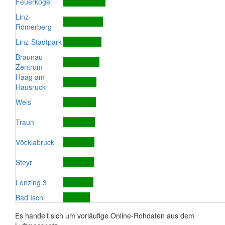
Feuerkogel
Linz-
Römerberg
Linz-Stadtpark
Braunau
Zentrum
Haag am
Hausruck
Wels
Traun
Vöcklabruck
Steyr
Lenzing 3
Bad Ischl
Es handelt sich um vorläufige Online-Rohdaten aus dem