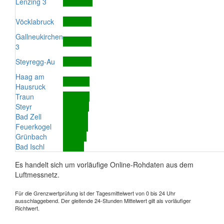
Lenzing 3
Vöcklabruck
Gallneukirchen
3
Steyregg-Au
Haag am
Hausruck
Traun
Steyr
Bad Zell
Feuerkogel
Grünbach
Bad Ischl
Es handelt sich um vorläufige Online-Rohdaten aus dem
Luftmessnetz.
Für die Grenzwertprüfung ist der Tagesmittelwert von 0 bis 24 Uhr
ausschlaggebend. Der gleitende 24-Stunden Mittelwert gilt als vorläufiger
Richtwert.