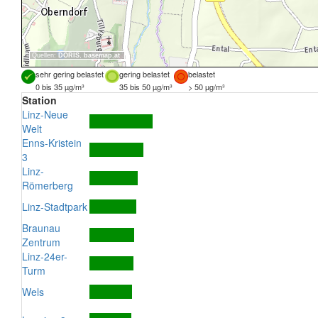
Quellen:
DORIS
,
basemap.at
sehr gering belastet
gering belastet
belastet
0 bis 35 µg/m³
35 bis 50 µg/m³
> 50 µg/m³
Station
Linz-Neue
Welt
Enns-Kristein
3
Linz-
Römerberg
Linz-Stadtpark
Braunau
Zentrum
Linz-24er-
Turm
Wels