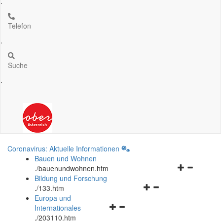
.
Telefon
.
Suche
.
Coronavirus: Aktuelle Informationen
Bauen und Wohnen
Navigationsm
.
/bauenundwohnen.htm
öffnen
Bildung und Forschung
Navigationsmenü
und
.
/133.htm
öffnen
schließen
Europa und
Navigationsmenü
und
Internationales
öffnen
schließen
.
/203110.htm