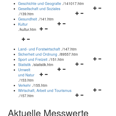
und
Geschichte und Geografie
.
/141017.htm
schließen
Navigationsm
Gesellschaft und Soziales
Navigationsmenü
öffnen
.
/139.htm
öffnen
und
Gesundheit
.
/141.htm
Navigationsmenü
und
schließen
Kultur
Navigationsmenü
öffnen
schließen
.
/kultur.htm
öffnen
und
Navigationsmenü
und
schließen
öffnen
schließen
Land- und Forstwirtschaft
.
/147.htm
und
Sicherheit und Ordnung
.
/89557.htm
schließen
Navigationsm
Sport und Freizeit
.
/151.htm
Navigationsmenü
öffnen
Statistik
.
/statistik.htm
Navigationsmenü
öffnen
und
Umwelt
Navigationsmenü
öffnen
und
schließen
und Natur
öffnen
und
schließen
.
/153.htm
und
schließen
Verkehr
.
/155.htm
schließen
Navigationsm
Wirtschaft, Arbeit und Tourismus
Navigationsmenü
öffnen
.
/157.htm
öffnen
und
und
schließen
Aktuelle Messwerte
schließen