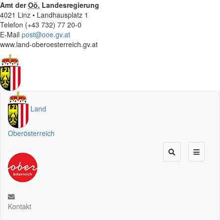
Amt der
Oö.
Landesregierung
4021 Linz • Landhausplatz 1
Telefon (+43 732) 77 20-0
E-Mail
post@ooe.gv.at
www.land-oberoesterreich.gv.at
Land
Oberösterreich
Kontakt