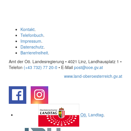
Kontakt
.
Telefonbuch
.
Impressum
.
Datenschutz
.
Barrierefreiheit
.
Amt der Oö. Landesregierung • 4021 Linz, Landhausplatz 1
•
Telefon
(+43 732) 77 20-0
• E-Mail
post@ooe.gv.at
www.land-oberoesterreich.gv.at
.
.
Oö.
Landtag
.