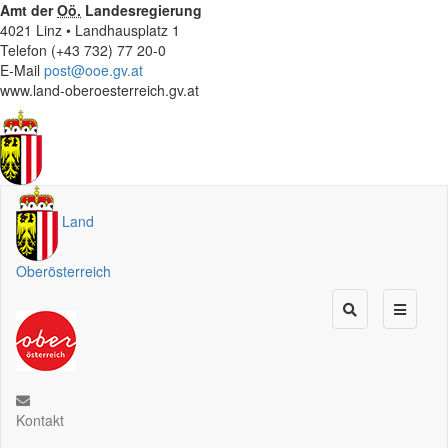
Amt der
Oö.
Landesregierung
4021 Linz • Landhausplatz 1
Telefon (+43 732) 77 20-0
E-Mail
post@ooe.gv.at
www.land-oberoesterreich.gv.at
Land
Oberösterreich
Kontakt