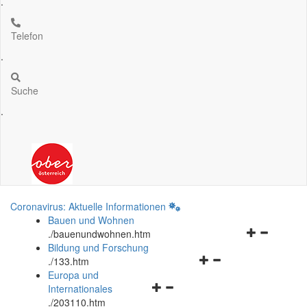
.
Telefon
.
Suche
.
Coronavirus: Aktuelle Informationen
Bauen und Wohnen
Navigationsm
.
/bauenundwohnen.htm
öffnen
Bildung und Forschung
Navigationsmenü
und
.
/133.htm
öffnen
schließen
Europa und
Navigationsmenü
und
Internationales
öffnen
schließen
.
/203110.htm