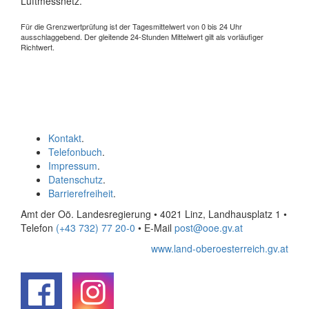
Luftmessnetz.
Für die Grenzwertprüfung ist der Tagesmittelwert von 0 bis 24 Uhr
ausschlaggebend. Der gleitende 24-Stunden Mittelwert gilt als vorläufiger
Richtwert.
Kontakt
.
Telefonbuch
.
Impressum
.
Datenschutz
.
Barrierefreiheit
.
Amt der Oö. Landesregierung • 4021 Linz, Landhausplatz 1
•
Telefon
(+43 732) 77 20-0
• E-Mail
post@ooe.gv.at
www.land-oberoesterreich.gv.at