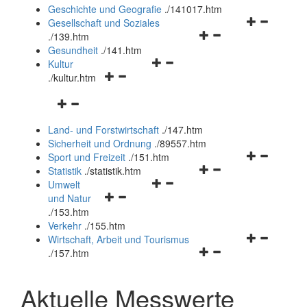
und
Geschichte und Geografie
.
/141017.htm
schließen
Navigationsm
Gesellschaft und Soziales
Navigationsmenü
öffnen
.
/139.htm
öffnen
und
Gesundheit
.
/141.htm
Navigationsmenü
und
schließen
Kultur
Navigationsmenü
öffnen
schließen
.
/kultur.htm
öffnen
und
Navigationsmenü
und
schließen
öffnen
schließen
Land- und Forstwirtschaft
.
/147.htm
und
Sicherheit und Ordnung
.
/89557.htm
schließen
Navigationsm
Sport und Freizeit
.
/151.htm
Navigationsmenü
öffnen
Statistik
.
/statistik.htm
Navigationsmenü
öffnen
und
Umwelt
Navigationsmenü
öffnen
und
schließen
und Natur
öffnen
und
schließen
.
/153.htm
und
schließen
Verkehr
.
/155.htm
schließen
Navigationsm
Wirtschaft, Arbeit und Tourismus
Navigationsmenü
öffnen
.
/157.htm
öffnen
und
und
schließen
Aktuelle Messwerte
schließen