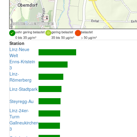
Quellen:
DORIS
,
basemap.at
sehr gering belastet
gering belastet
belastet
0 bis 35 µg/m³
35 bis 50 µg/m³
> 50 µg/m³
Station
Linz-Neue
Welt
Enns-Kristein
3
Linz-
Römerberg
Linz-Stadtpark
Steyregg-Au
Linz-24er-
Turm
Gallneukirchen
3