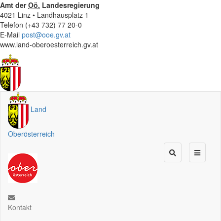
Amt der
Oö.
Landesregierung
4021 Linz • Landhausplatz 1
Telefon (+43 732) 77 20-0
E-Mail
post@ooe.gv.at
www.land-oberoesterreich.gv.at
Land
Oberösterreich
Kontakt