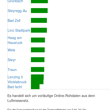
Grünbach
Steyregg-Au
Bad Zell
Linz-Stadtpark
Haag am
Hausruck
Wels
Steyr
Traun
Lenzing 3
Vöcklabruck
Bad Ischl
Es handelt sich um vorläufige Online-Rohdaten aus dem
Luftmessnetz.
Für die Grenzwertprüfung ist der Tagesmittelwert von 0 bis 24 Uhr