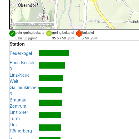
Quellen:
DORIS
,
basemap.at
sehr gering belastet
gering belastet
belastet
0 bis 35 µg/m³
35 bis 50 µg/m³
> 50 µg/m³
Station
Feuerkogel
Enns-Kristein
3
Linz-Neue
Welt
Gallneukirchen
3
Braunau
Zentrum
Linz-24er-
Turm
Linz-
Römerberg