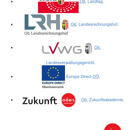
Oö.
Landtag
.
Oö.
Landesrechnungshof
.
Oö.
Landesverwaltungsgericht
.
Europe Direct
OÖ
.
Oö.
Zukunftsakademie
.