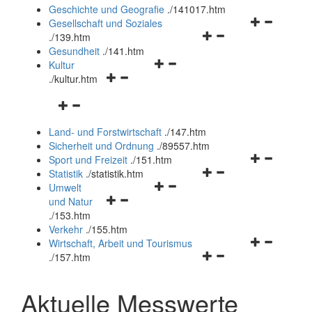
und
Geschichte und Geografie
.
/141017.htm
schließen
Navigationsm
Gesellschaft und Soziales
Navigationsmenü
öffnen
.
/139.htm
öffnen
und
Gesundheit
.
/141.htm
Navigationsmenü
und
schließen
Kultur
Navigationsmenü
öffnen
schließen
.
/kultur.htm
öffnen
und
Navigationsmenü
und
schließen
öffnen
schließen
Land- und Forstwirtschaft
.
/147.htm
und
Sicherheit und Ordnung
.
/89557.htm
schließen
Navigationsm
Sport und Freizeit
.
/151.htm
Navigationsmenü
öffnen
Statistik
.
/statistik.htm
Navigationsmenü
öffnen
und
Umwelt
Navigationsmenü
öffnen
und
schließen
und Natur
öffnen
und
schließen
.
/153.htm
und
schließen
Verkehr
.
/155.htm
schließen
Navigationsm
Wirtschaft, Arbeit und Tourismus
Navigationsmenü
öffnen
.
/157.htm
öffnen
und
und
schließen
Aktuelle Messwerte
schließen