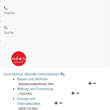
.
Telefon
.
Suche
.
Coronavirus: Aktuelle Informationen
Bauen und Wohnen
Navigationsm
.
/bauenundwohnen.htm
öffnen
Bildung und Forschung
Navigationsmenü
und
.
/133.htm
öffnen
schließen
Europa und
Navigationsmenü
und
Internationales
öffnen
schließen
.
/203110.htm