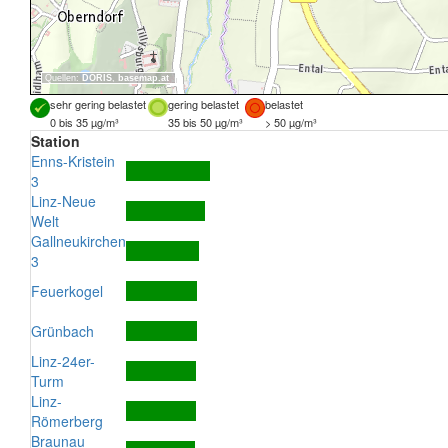
Quellen:
DORIS
,
basemap.at
sehr gering belastet
gering belastet
belastet
0 bis 35 µg/m³
35 bis 50 µg/m³
> 50 µg/m³
Station
Enns-Kristein
3
Linz-Neue
Welt
Gallneukirchen
3
Feuerkogel
Grünbach
Linz-24er-
Turm
Linz-
Römerberg
Braunau