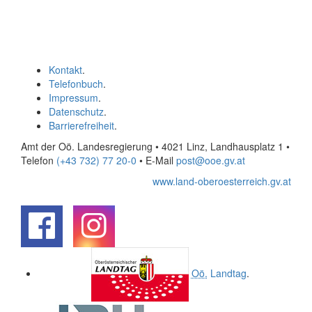
Kontakt
.
Telefonbuch
.
Impressum
.
Datenschutz
.
Barrierefreiheit
.
Amt der Oö. Landesregierung • 4021 Linz, Landhausplatz 1
•
Telefon
(+43 732) 77 20-0
• E-Mail
post@ooe.gv.at
www.land-oberoesterreich.gv.at
.
.
Oö.
Landtag
.