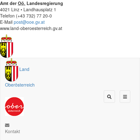
Amt der
Oö.
Landesregierung
4021 Linz • Landhausplatz 1
Telefon (+43 732) 77 20-0
E-Mail
post@ooe.gv.at
www.land-oberoesterreich.gv.at
Land
Oberösterreich
Kontakt