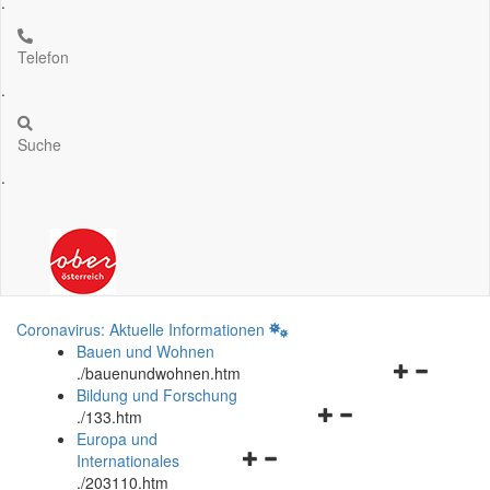
.
Telefon
.
Suche
.
Coronavirus: Aktuelle Informationen
Bauen und Wohnen
Navigationsm
.
/bauenundwohnen.htm
öffnen
Bildung und Forschung
Navigationsmenü
und
.
/133.htm
öffnen
schließen
Europa und
Navigationsmenü
und
Internationales
öffnen
schließen
.
/203110.htm