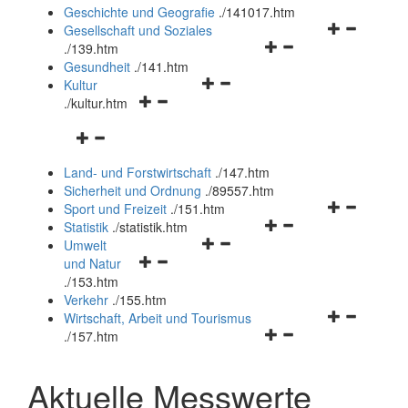
und
Geschichte und Geografie
.
/141017.htm
schließen
Navigationsm
Gesellschaft und Soziales
Navigationsmenü
öffnen
.
/139.htm
öffnen
und
Gesundheit
.
/141.htm
Navigationsmenü
und
schließen
Kultur
Navigationsmenü
öffnen
schließen
.
/kultur.htm
öffnen
und
Navigationsmenü
und
schließen
öffnen
schließen
Land- und Forstwirtschaft
.
/147.htm
und
Sicherheit und Ordnung
.
/89557.htm
schließen
Navigationsm
Sport und Freizeit
.
/151.htm
Navigationsmenü
öffnen
Statistik
.
/statistik.htm
Navigationsmenü
öffnen
und
Umwelt
Navigationsmenü
öffnen
und
schließen
und Natur
öffnen
und
schließen
.
/153.htm
und
schließen
Verkehr
.
/155.htm
schließen
Navigationsm
Wirtschaft, Arbeit und Tourismus
Navigationsmenü
öffnen
.
/157.htm
öffnen
und
und
schließen
Aktuelle Messwerte
schließen