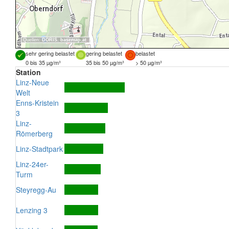
Quellen:
DORIS
,
basemap.at
sehr gering belastet
gering belastet
belastet
0 bis 35 µg/m³
35 bis 50 µg/m³
> 50 µg/m³
Station
Linz-Neue
Welt
Enns-Kristein
3
Linz-
Römerberg
Linz-Stadtpark
Linz-24er-
Turm
Steyregg-Au
Lenzing 3