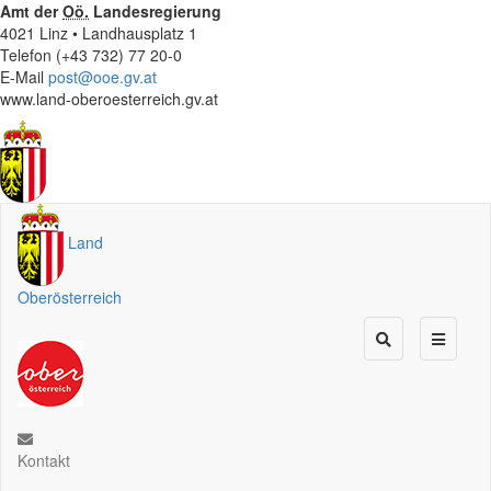
Amt der
Oö.
Landesregierung
4021 Linz • Landhausplatz 1
Telefon (+43 732) 77 20-0
E-Mail
post@ooe.gv.at
www.land-oberoesterreich.gv.at
Land
Oberösterreich
Kontakt