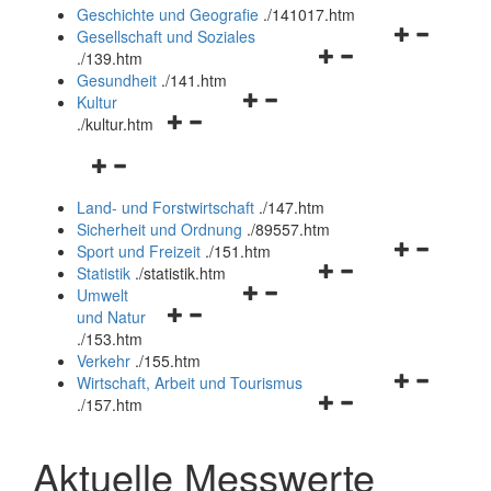
und
Geschichte und Geografie
.
/141017.htm
schließen
Navigationsm
Gesellschaft und Soziales
Navigationsmenü
öffnen
.
/139.htm
öffnen
und
Gesundheit
.
/141.htm
Navigationsmenü
und
schließen
Kultur
Navigationsmenü
öffnen
schließen
.
/kultur.htm
öffnen
und
Navigationsmenü
und
schließen
öffnen
schließen
Land- und Forstwirtschaft
.
/147.htm
und
Sicherheit und Ordnung
.
/89557.htm
schließen
Navigationsm
Sport und Freizeit
.
/151.htm
Navigationsmenü
öffnen
Statistik
.
/statistik.htm
Navigationsmenü
öffnen
und
Umwelt
Navigationsmenü
öffnen
und
schließen
und Natur
öffnen
und
schließen
.
/153.htm
und
schließen
Verkehr
.
/155.htm
schließen
Navigationsm
Wirtschaft, Arbeit und Tourismus
Navigationsmenü
öffnen
.
/157.htm
öffnen
und
und
schließen
Aktuelle Messwerte
schließen