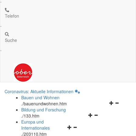
.
Telefon
.
Suche
.
Coronavirus: Aktuelle Informationen
Bauen und Wohnen
Navigationsm
.
/bauenundwohnen.htm
öffnen
Bildung und Forschung
Navigationsmenü
und
.
/133.htm
öffnen
schließen
Europa und
Navigationsmenü
und
Internationales
öffnen
schließen
.
/203110.htm