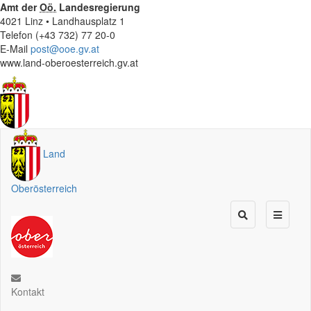
Amt der
Oö.
Landesregierung
4021 Linz • Landhausplatz 1
Telefon (+43 732) 77 20-0
E-Mail
post@ooe.gv.at
www.land-oberoesterreich.gv.at
Land
Oberösterreich
Kontakt