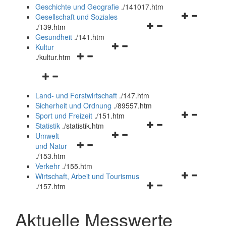
und
Geschichte und Geografie
.
/141017.htm
schließen
Navigationsm
Gesellschaft und Soziales
Navigationsmenü
öffnen
.
/139.htm
öffnen
und
Gesundheit
.
/141.htm
Navigationsmenü
und
schließen
Kultur
Navigationsmenü
öffnen
schließen
.
/kultur.htm
öffnen
und
Navigationsmenü
und
schließen
öffnen
schließen
Land- und Forstwirtschaft
.
/147.htm
und
Sicherheit und Ordnung
.
/89557.htm
schließen
Navigationsm
Sport und Freizeit
.
/151.htm
Navigationsmenü
öffnen
Statistik
.
/statistik.htm
Navigationsmenü
öffnen
und
Umwelt
Navigationsmenü
öffnen
und
schließen
und Natur
öffnen
und
schließen
.
/153.htm
und
schließen
Verkehr
.
/155.htm
schließen
Navigationsm
Wirtschaft, Arbeit und Tourismus
Navigationsmenü
öffnen
.
/157.htm
öffnen
und
und
schließen
Aktuelle Messwerte
schließen