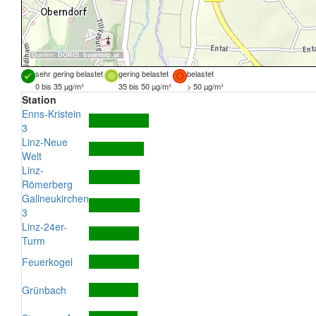
Quellen:
DORIS
,
basemap.at
sehr gering belastet
gering belastet
belastet
0 bis 35 µg/m³
35 bis 50 µg/m³
> 50 µg/m³
Station
Enns-Kristein
3
Linz-Neue
Welt
Linz-
Römerberg
Gallneukirchen
3
Linz-24er-
Turm
Feuerkogel
Grünbach