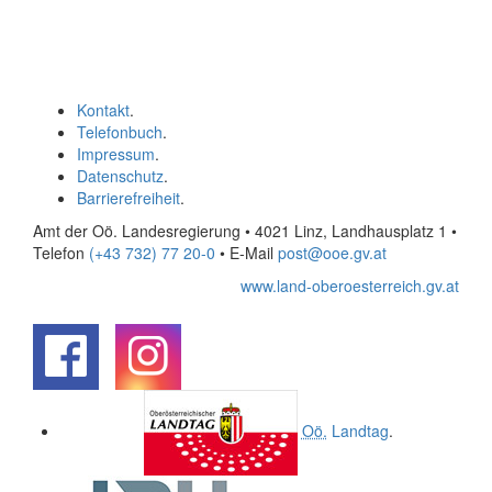
Kontakt
.
Telefonbuch
.
Impressum
.
Datenschutz
.
Barrierefreiheit
.
Amt der Oö. Landesregierung • 4021 Linz, Landhausplatz 1
•
Telefon
(+43 732) 77 20-0
• E-Mail
post@ooe.gv.at
www.land-oberoesterreich.gv.at
.
.
Oö.
Landtag
.