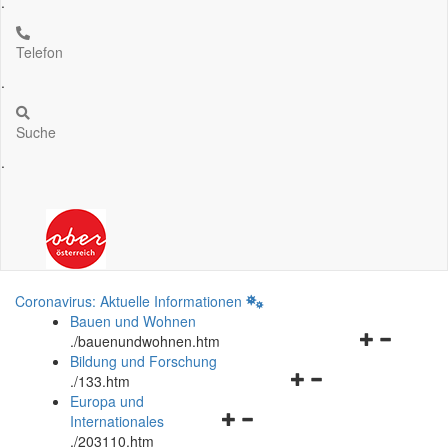
.
Telefon
.
Suche
.
Coronavirus: Aktuelle Informationen
Bauen und Wohnen
Navigationsm
.
/bauenundwohnen.htm
öffnen
Bildung und Forschung
Navigationsmenü
und
.
/133.htm
öffnen
schließen
Europa und
Navigationsmenü
und
Internationales
öffnen
schließen
.
/203110.htm