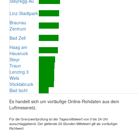
Steyregg-Au
Linz-Stadtpark
Braunau
Zentrum
Bad Zell
Haag am
Hausruck
Steyr
Traun
Lenzing 3
Wels
Vöcklabruck
Bad Ischl
Es handelt sich um vorläufige Online-Rohdaten aus dem
Luftmessnetz.
Für die Grenzwertprüfung ist der Tagesmittelwert von 0 bis 24 Uhr
ausschlaggebend. Der gleitende 24-Stunden Mittelwert gilt als vorläufiger
Richtwert.