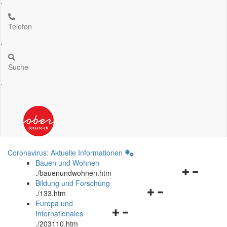
.
Telefon
.
Suche
.
Coronavirus: Aktuelle Informationen
Bauen und Wohnen
Navigationsm
.
/bauenundwohnen.htm
öffnen
Bildung und Forschung
Navigationsmenü
und
.
/133.htm
öffnen
schließen
Europa und
Navigationsmenü
und
Internationales
öffnen
schließen
.
/203110.htm