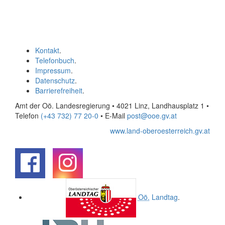
Kontakt
.
Telefonbuch
.
Impressum
.
Datenschutz
.
Barrierefreiheit
.
Amt der Oö. Landesregierung • 4021 Linz, Landhausplatz 1
•
Telefon
(+43 732) 77 20-0
• E-Mail
post@ooe.gv.at
www.land-oberoesterreich.gv.at
.
.
Oö.
Landtag
.