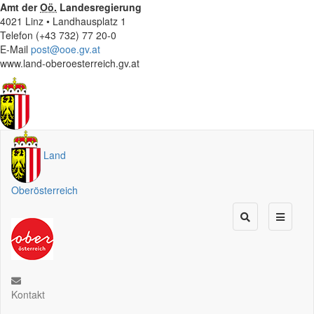
Amt der
Oö.
Landesregierung
4021 Linz • Landhausplatz 1
Telefon (+43 732) 77 20-0
E-Mail
post@ooe.gv.at
www.land-oberoesterreich.gv.at
Land
Oberösterreich
Kontakt