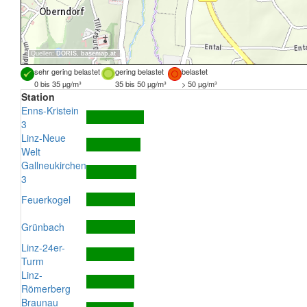
Quellen:
DORIS
,
basemap.at
sehr gering belastet
gering belastet
belastet
0 bis 35 µg/m³
35 bis 50 µg/m³
> 50 µg/m³
Station
Enns-Kristein
3
Linz-Neue
Welt
Gallneukirchen
3
Feuerkogel
Grünbach
Linz-24er-
Turm
Linz-
Römerberg
Braunau