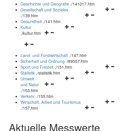
und
Geschichte und Geografie
.
/141017.htm
schließen
Navigationsm
Gesellschaft und Soziales
Navigationsmenü
öffnen
.
/139.htm
öffnen
und
Gesundheit
.
/141.htm
Navigationsmenü
und
schließen
Kultur
Navigationsmenü
öffnen
schließen
.
/kultur.htm
öffnen
und
Navigationsmenü
und
schließen
öffnen
schließen
Land- und Forstwirtschaft
.
/147.htm
und
Sicherheit und Ordnung
.
/89557.htm
schließen
Navigationsm
Sport und Freizeit
.
/151.htm
Navigationsmenü
öffnen
Statistik
.
/statistik.htm
Navigationsmenü
öffnen
und
Umwelt
Navigationsmenü
öffnen
und
schließen
und Natur
öffnen
und
schließen
.
/153.htm
und
schließen
Verkehr
.
/155.htm
schließen
Navigationsm
Wirtschaft, Arbeit und Tourismus
Navigationsmenü
öffnen
.
/157.htm
öffnen
und
und
schließen
Aktuelle Messwerte
schließen