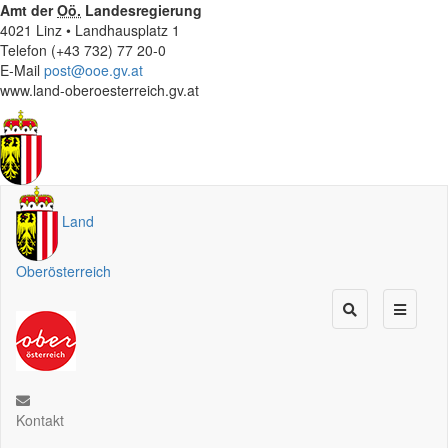
Amt der
Oö.
Landesregierung
4021 Linz • Landhausplatz 1
Telefon (+43 732) 77 20-0
E-Mail
post@ooe.gv.at
www.land-oberoesterreich.gv.at
Land
Oberösterreich
Kontakt