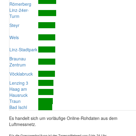
Römerberg
Linz-24er-
Turm
Steyr
Wels
Linz-Stadtpark
Braunau
Zentrum
Vöcklabruck
Lenzing 3
Haag am
Hausruck
Traun
Bad Ischl
Es handelt sich um vorläufige Online-Rohdaten aus dem
Luftmessnetz.
Für die Grenzwertprüfung ist der Tagesmittelwert von 0 bis 24 Uhr