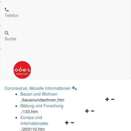
.
Telefon
.
Suche
.
Coronavirus: Aktuelle Informationen
Bauen und Wohnen
Navigationsm
.
/bauenundwohnen.htm
öffnen
Bildung und Forschung
Navigationsmenü
und
.
/133.htm
öffnen
schließen
Europa und
Navigationsmenü
und
Internationales
öffnen
schließen
.
/203110.htm