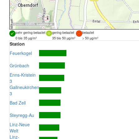
Quellen:
DORIS
,
basemap.at
sehr gering belastet
gering belastet
belastet
0 bis 35 µg/m³
35 bis 50 µg/m³
> 50 µg/m³
Station
Feuerkogel
Grünbach
Enns-Kristein
3
Gallneukirchen
3
Bad Zell
Steyregg-Au
Linz-Neue
Welt
Linz-