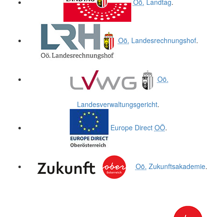
Oö.
Landtag
.
Oö.
Landesrechnungshof
.
Oö.
Landesverwaltungsgericht
.
Europe Direct
OÖ
.
Oö.
Zukunftsakademie
.