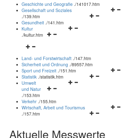
und
Geschichte und Geografie
.
/141017.htm
schließen
Navigationsm
Gesellschaft und Soziales
Navigationsmenü
öffnen
.
/139.htm
öffnen
und
Gesundheit
.
/141.htm
Navigationsmenü
und
schließen
Kultur
Navigationsmenü
öffnen
schließen
.
/kultur.htm
öffnen
und
Navigationsmenü
und
schließen
öffnen
schließen
Land- und Forstwirtschaft
.
/147.htm
und
Sicherheit und Ordnung
.
/89557.htm
schließen
Navigationsm
Sport und Freizeit
.
/151.htm
Navigationsmenü
öffnen
Statistik
.
/statistik.htm
Navigationsmenü
öffnen
und
Umwelt
Navigationsmenü
öffnen
und
schließen
und Natur
öffnen
und
schließen
.
/153.htm
und
schließen
Verkehr
.
/155.htm
schließen
Navigationsm
Wirtschaft, Arbeit und Tourismus
Navigationsmenü
öffnen
.
/157.htm
öffnen
und
und
schließen
Aktuelle Messwerte
schließen