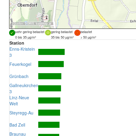
Quellen:
DORIS
,
basemap.at
sehr gering belastet
gering belastet
belastet
0 bis 35 µg/m³
35 bis 50 µg/m³
> 50 µg/m³
Station
Enns-Kristein
3
Feuerkogel
Grünbach
Gallneukirchen
3
Linz-Neue
Welt
Steyregg-Au
Bad Zell
Braunau