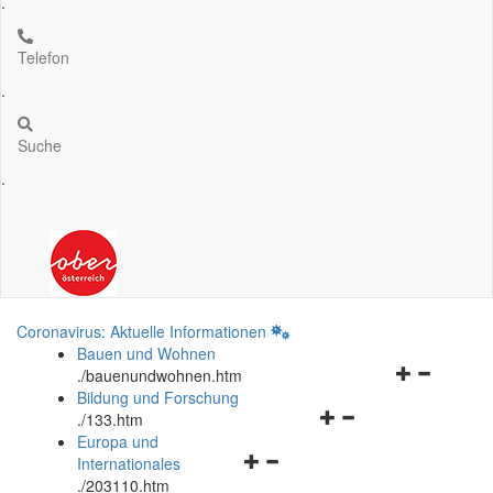
.
Telefon
.
Suche
.
Coronavirus: Aktuelle Informationen
Bauen und Wohnen
Navigationsm
.
/bauenundwohnen.htm
öffnen
Bildung und Forschung
Navigationsmenü
und
.
/133.htm
öffnen
schließen
Europa und
Navigationsmenü
und
Internationales
öffnen
schließen
.
/203110.htm