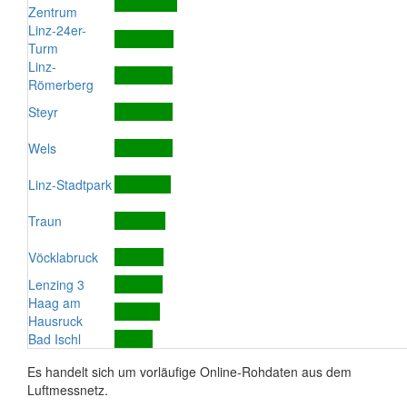
Zentrum
Linz-24er-
Turm
Linz-
Römerberg
Steyr
Wels
Linz-Stadtpark
Traun
Vöcklabruck
Lenzing 3
Haag am
Hausruck
Bad Ischl
Es handelt sich um vorläufige Online-Rohdaten aus dem
Luftmessnetz.