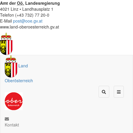
Amt der
Oö.
Landesregierung
4021 Linz • Landhausplatz 1
Telefon (+43 732) 77 20-0
E-Mail
post@ooe.gv.at
www.land-oberoesterreich.gv.at
Land
Oberösterreich
Kontakt