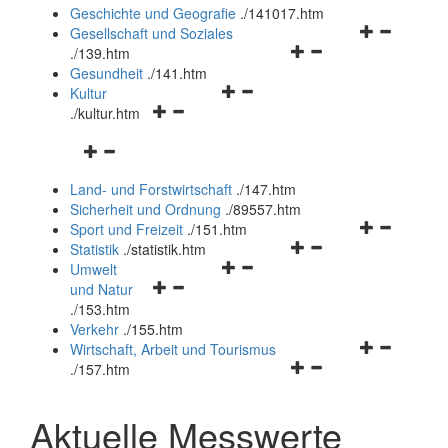
und
Geschichte und Geografie
.
/141017.htm
schließen
Navigationsm
Gesellschaft und Soziales
Navigationsmenü
öffnen
.
/139.htm
öffnen
und
Gesundheit
.
/141.htm
Navigationsmenü
und
schließen
Kultur
Navigationsmenü
öffnen
schließen
.
/kultur.htm
öffnen
und
Navigationsmenü
und
schließen
öffnen
schließen
Land- und Forstwirtschaft
.
/147.htm
und
Sicherheit und Ordnung
.
/89557.htm
schließen
Navigationsm
Sport und Freizeit
.
/151.htm
Navigationsmenü
öffnen
Statistik
.
/statistik.htm
Navigationsmenü
öffnen
und
Umwelt
Navigationsmenü
öffnen
und
schließen
und Natur
öffnen
und
schließen
.
/153.htm
und
schließen
Verkehr
.
/155.htm
schließen
Navigationsm
Wirtschaft, Arbeit und Tourismus
Navigationsmenü
öffnen
.
/157.htm
öffnen
und
und
schließen
Aktuelle Messwerte
schließen