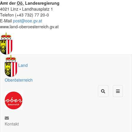
Amt der
Oö.
Landesregierung
4021 Linz • Landhausplatz 1
Telefon (+43 732) 77 20-0
E-Mail
post@ooe.gv.at
www.land-oberoesterreich.gv.at
Land
Oberösterreich
Kontakt