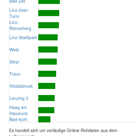
Bad Zell
Linz-24er-
Turm
Linz-
Römerberg
Linz-Stadtpark
Wels
Steyr
Traun
Vöcklabruck
Lenzing 3
Haag am
Hausruck
Bad Ischl
Es handelt sich um vorläufige Online-Rohdaten aus dem