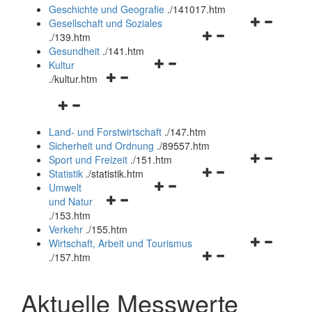
und
Geschichte und Geografie
.
/141017.htm
schließen
Navigationsm
Gesellschaft und Soziales
Navigationsmenü
öffnen
.
/139.htm
öffnen
und
Gesundheit
.
/141.htm
Navigationsmenü
und
schließen
Kultur
Navigationsmenü
öffnen
schließen
.
/kultur.htm
öffnen
und
Navigationsmenü
und
schließen
öffnen
schließen
Land- und Forstwirtschaft
.
/147.htm
und
Sicherheit und Ordnung
.
/89557.htm
schließen
Navigationsm
Sport und Freizeit
.
/151.htm
Navigationsmenü
öffnen
Statistik
.
/statistik.htm
Navigationsmenü
öffnen
und
Umwelt
Navigationsmenü
öffnen
und
schließen
und Natur
öffnen
und
schließen
.
/153.htm
und
schließen
Verkehr
.
/155.htm
schließen
Navigationsm
Wirtschaft, Arbeit und Tourismus
Navigationsmenü
öffnen
.
/157.htm
öffnen
und
und
schließen
Aktuelle Messwerte
schließen