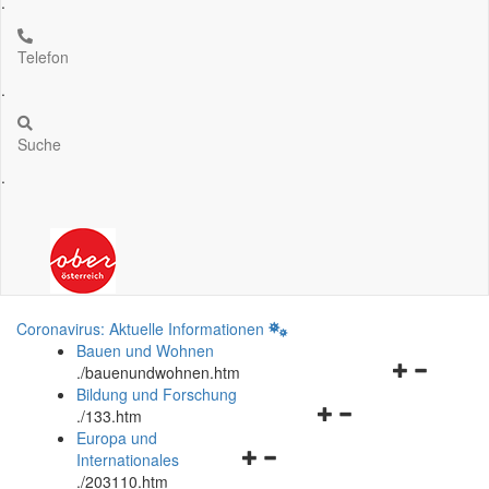
.
Telefon
.
Suche
.
Coronavirus: Aktuelle Informationen
Bauen und Wohnen
Navigationsm
.
/bauenundwohnen.htm
öffnen
Bildung und Forschung
Navigationsmenü
und
.
/133.htm
öffnen
schließen
Europa und
Navigationsmenü
und
Internationales
öffnen
schließen
.
/203110.htm