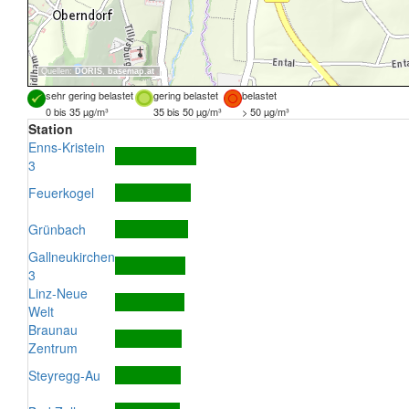
Quellen:
DORIS
,
basemap.at
sehr gering belastet
gering belastet
belastet
0 bis 35 µg/m³
35 bis 50 µg/m³
> 50 µg/m³
Station
Enns-Kristein
3
Feuerkogel
Grünbach
Gallneukirchen
3
Linz-Neue
Welt
Braunau
Zentrum
Steyregg-Au