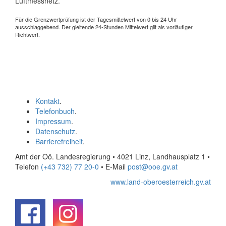
Luftmessnetz.
Für die Grenzwertprüfung ist der Tagesmittelwert von 0 bis 24 Uhr
ausschlaggebend. Der gleitende 24-Stunden Mittelwert gilt als vorläufiger
Richtwert.
Kontakt
.
Telefonbuch
.
Impressum
.
Datenschutz
.
Barrierefreiheit
.
Amt der Oö. Landesregierung • 4021 Linz, Landhausplatz 1
•
Telefon
(+43 732) 77 20-0
• E-Mail
post@ooe.gv.at
www.land-oberoesterreich.gv.at