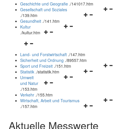
und
Geschichte und Geografie
.
/141017.htm
schließen
Navigationsm
Gesellschaft und Soziales
Navigationsmenü
öffnen
.
/139.htm
öffnen
und
Gesundheit
.
/141.htm
Navigationsmenü
und
schließen
Kultur
Navigationsmenü
öffnen
schließen
.
/kultur.htm
öffnen
und
Navigationsmenü
und
schließen
öffnen
schließen
Land- und Forstwirtschaft
.
/147.htm
und
Sicherheit und Ordnung
.
/89557.htm
schließen
Navigationsm
Sport und Freizeit
.
/151.htm
Navigationsmenü
öffnen
Statistik
.
/statistik.htm
Navigationsmenü
öffnen
und
Umwelt
Navigationsmenü
öffnen
und
schließen
und Natur
öffnen
und
schließen
.
/153.htm
und
schließen
Verkehr
.
/155.htm
schließen
Navigationsm
Wirtschaft, Arbeit und Tourismus
Navigationsmenü
öffnen
.
/157.htm
öffnen
und
und
schließen
Aktuelle Messwerte
schließen