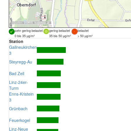
Quellen:
DORIS
,
basemap.at
sehr gering belastet
gering belastet
belastet
0 bis 35 µg/m³
35 bis 50 µg/m³
> 50 µg/m³
Station
Gallneukirchen
3
Steyregg-Au
Bad Zell
Linz-24er-
Turm
Enns-Kristein
3
Grünbach
Feuerkogel
Linz-Neue