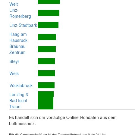
Welt
Linz-
Römerberg
Linz-Stadtpark
Haag am
Hausruck
Braunau
Zentrum
Steyr
Wels
Vöcklabruck
Lenzing 3
Bad Ischl
Traun
Es handelt sich um vorläufige Online-Rohdaten aus dem
Luftmessnetz.
Für die Grenzwertprüfung ist der Tagesmittelwert von 0 bis 24 Uhr