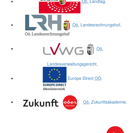
Oö.
Landtag
.
Oö.
Landesrechnungshof
.
Oö.
Landesverwaltungsgericht
.
Europe Direct
OÖ
.
Oö.
Zukunftsakademie
.