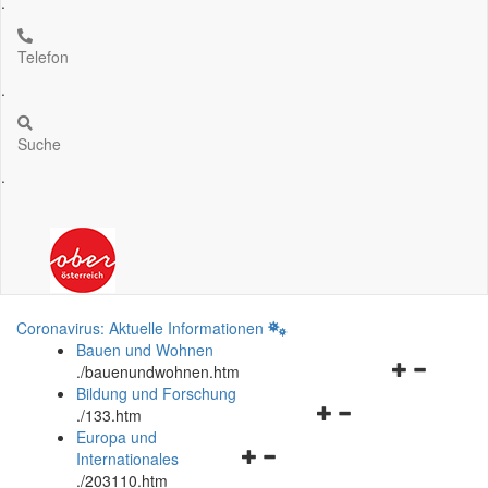
.
Telefon
.
Suche
.
Coronavirus: Aktuelle Informationen
Bauen und Wohnen
Navigationsm
.
/bauenundwohnen.htm
öffnen
Bildung und Forschung
Navigationsmenü
und
.
/133.htm
öffnen
schließen
Europa und
Navigationsmenü
und
Internationales
öffnen
schließen
.
/203110.htm