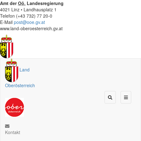
Amt der
Oö.
Landesregierung
4021 Linz • Landhausplatz 1
Telefon (+43 732) 77 20-0
E-Mail
post@ooe.gv.at
www.land-oberoesterreich.gv.at
Land
Oberösterreich
Kontakt