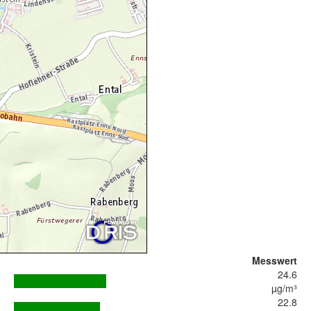
Messwert
24.6
µg/m³
22.8