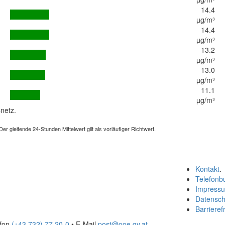
14.4
µg/m³
14.4
µg/m³
13.2
µg/m³
13.0
µg/m³
11.1
µg/m³
netz.
 gleitende 24-Stunden Mittelwert gilt als vorläufiger Richtwert.
Kontakt
.
Telefonb
Impress
Datensch
Barrierefr
efon
(+43 732) 77 20-0
• E-Mail
post@ooe.gv.at