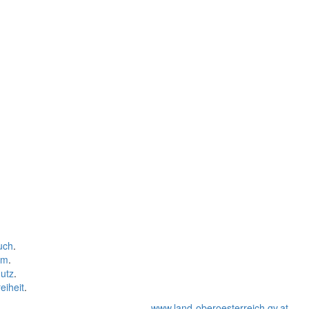
uch
.
um
.
utz
.
eiheit
.
www.land-oberoesterreich.gv.at