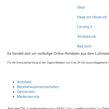
Steyr
Haag am Hausruck
Lenzing 3
Vöcklabruck
Bad Ischl
Es handelt sich um vorläufige Online-Rohdaten aus dem Luftmess
Für die Grenzwertprüfung ist der Tagesmittelwert von 0 bis 24 Uhr ausschlaggebend. Der
Amtstafel
.
Bezirkshauptmannschaften
.
Gemeinden
.
Medienservice
.
Amt der Oö. Landesregierung • 4021 Linz, Landhausplatz 1
• Tel