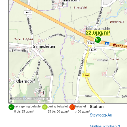
Quellen:
DORIS
,
basemap.at
Station
sehr gering belastet
gering belastet
belastet
0 bis 35 µg/m³
35 bis 50 µg/m³
> 50 µg/m³
Steyregg-Au
Gallneukirchen 3