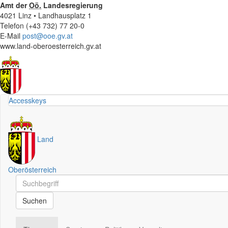
Amt der
Oö.
Landesregierung
4021 Linz • Landhausplatz 1
Telefon (+43 732) 77 20-0
E-Mail
post@ooe.gv.at
www.land-oberoesterreich.gv.at
Accesskeys
Land
Oberösterreich
Schnellsuche
Schnellsuche
Suchen