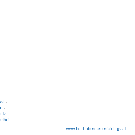
uch
.
um
.
utz
.
eiheit
.
www.land-oberoesterreich.gv.at