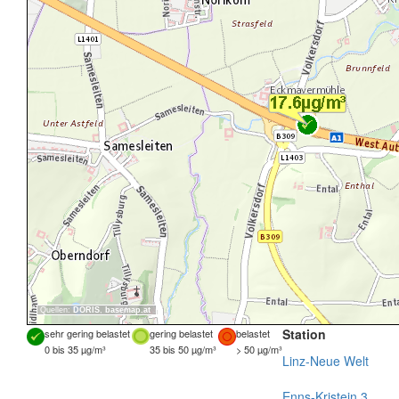
Quellen:
DORIS
,
basemap.at
Station
sehr gering belastet
gering belastet
belastet
0 bis 35 µg/m³
35 bis 50 µg/m³
> 50 µg/m³
Linz-Neue Welt
Enns-Kristein 3