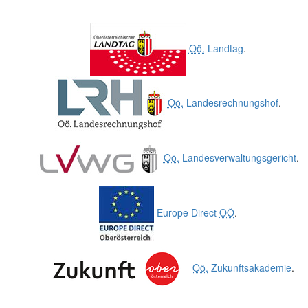
Oö.
Landtag
.
Oö.
Landesrechnungshof
.
Oö.
Landesverwaltungsgericht
.
Europe Direct
OÖ
.
Oö.
Zukunftsakademie
.