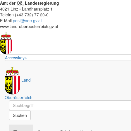
Amt der
Oö.
Landesregierung
4021 Linz • Landhausplatz 1
Telefon (+43 732) 77 20-0
E-Mail
post@ooe.gv.at
www.land-oberoesterreich.gv.at
Accesskeys
Land
Oberösterreich
Schnellsuche
Schnellsuche
Suchen