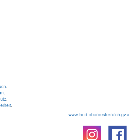
uch
.
um
.
utz
.
eiheit
.
www.land-oberoesterreich.gv.at