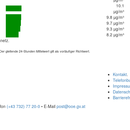
10.1
µg/m³
9.8 µg/m³
9.7 µg/m³
9.3 µg/m³
8.2 µg/m³
netz.
 gleitende 24-Stunden Mittelwert gilt als vorläufiger Richtwert.
Kontakt
.
Telefonb
Impress
Datensch
Barrierefr
efon
(+43 732) 77 20-0
• E-Mail
post@ooe.gv.at