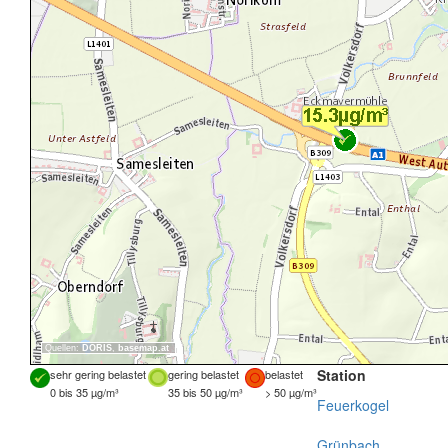
Quellen:
DORIS
,
basemap.at
Station
sehr gering belastet
gering belastet
belastet
0 bis 35 µg/m³
35 bis 50 µg/m³
> 50 µg/m³
Feuerkogel
Grünbach