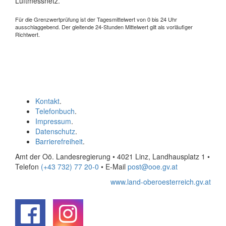
Luftmessnetz.
Für die Grenzwertprüfung ist der Tagesmittelwert von 0 bis 24 Uhr
ausschlaggebend. Der gleitende 24-Stunden Mittelwert gilt als vorläufiger
Richtwert.
Kontakt
.
Telefonbuch
.
Impressum
.
Datenschutz
.
Barrierefreiheit
.
Amt der Oö. Landesregierung • 4021 Linz, Landhausplatz 1
•
Telefon
(+43 732) 77 20-0
• E-Mail
post@ooe.gv.at
www.land-oberoesterreich.gv.at