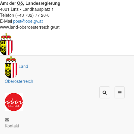
Amt der
Oö.
Landesregierung
4021 Linz • Landhausplatz 1
Telefon (+43 732) 77 20-0
E-Mail
post@ooe.gv.at
www.land-oberoesterreich.gv.at
Land
Oberösterreich
Kontakt