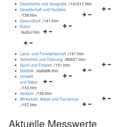
und
Geschichte und Geografie
.
/141017.htm
schließen
Navigationsm
Gesellschaft und Soziales
Navigationsmenü
öffnen
.
/139.htm
öffnen
und
Gesundheit
.
/141.htm
Navigationsmenü
und
schließen
Kultur
Navigationsmenü
öffnen
schließen
.
/kultur.htm
öffnen
und
Navigationsmenü
und
schließen
öffnen
schließen
Land- und Forstwirtschaft
.
/147.htm
und
Sicherheit und Ordnung
.
/89557.htm
schließen
Navigationsm
Sport und Freizeit
.
/151.htm
Navigationsmenü
öffnen
Statistik
.
/statistik.htm
Navigationsmenü
öffnen
und
Umwelt
Navigationsmenü
öffnen
und
schließen
und Natur
öffnen
und
schließen
.
/153.htm
und
schließen
Verkehr
.
/155.htm
schließen
Navigationsm
Wirtschaft, Arbeit und Tourismus
Navigationsmenü
öffnen
.
/157.htm
öffnen
und
und
schließen
Aktuelle Messwerte
schließen