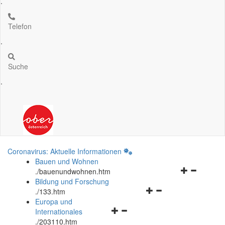
.
Telefon
.
Suche
.
Coronavirus: Aktuelle Informationen
Bauen und Wohnen
Navigationsm
.
/bauenundwohnen.htm
öffnen
Bildung und Forschung
Navigationsmenü
und
.
/133.htm
öffnen
schließen
Europa und
Navigationsmenü
und
Internationales
öffnen
schließen
.
/203110.htm