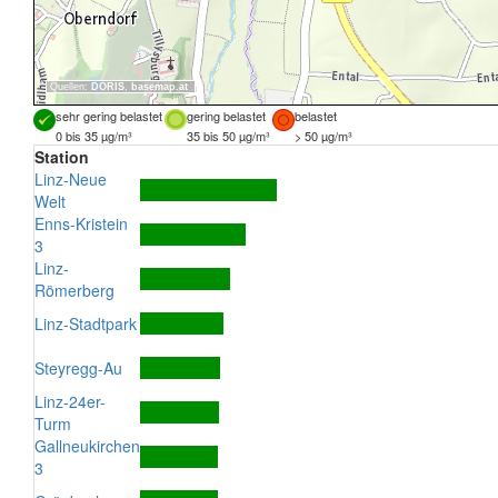
Quellen:
DORIS
,
basemap.at
sehr gering belastet
gering belastet
belastet
0 bis 35 µg/m³
35 bis 50 µg/m³
> 50 µg/m³
Station
Linz-Neue
Welt
Enns-Kristein
3
Linz-
Römerberg
Linz-Stadtpark
Steyregg-Au
Linz-24er-
Turm
Gallneukirchen
3