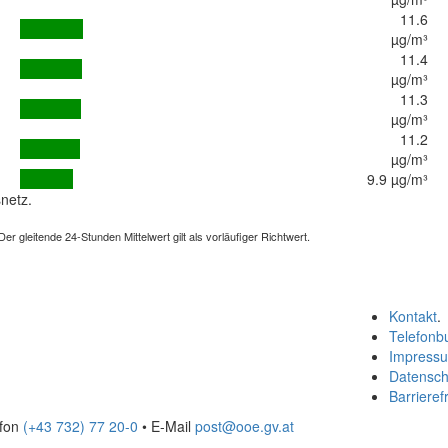
11.6
µg/m³
11.4
µg/m³
11.3
µg/m³
11.2
µg/m³
9.9 µg/m³
netz.
 gleitende 24-Stunden Mittelwert gilt als vorläufiger Richtwert.
Kontakt
.
Telefonb
Impress
Datensch
Barrierefr
efon
(+43 732) 77 20-0
• E-Mail
post@ooe.gv.at