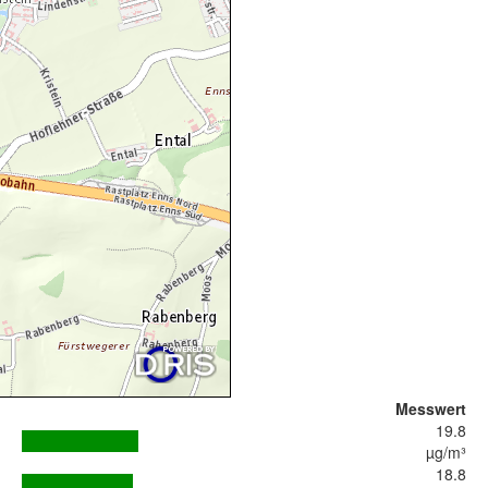
Messwert
19.8
µg/m³
18.8