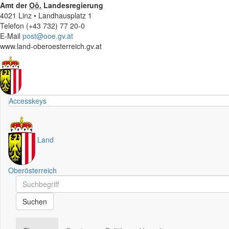
Amt der
Oö.
Landesregierung
4021 Linz • Landhausplatz 1
Telefon (+43 732) 77 20-0
E-Mail
post@ooe.gv.at
www.land-oberoesterreich.gv.at
Accesskeys
Land
Oberösterreich
Schnellsuche
Schnellsuche
Suchen