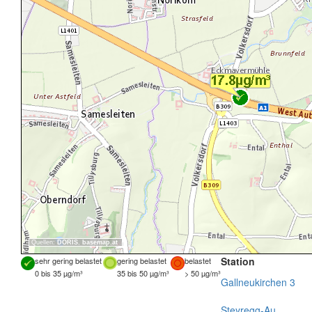
Quellen:
DORIS
,
basemap.at
Station
sehr gering belastet
gering belastet
belastet
0 bis 35 µg/m³
35 bis 50 µg/m³
> 50 µg/m³
Gallneukirchen 3
Steyregg-Au