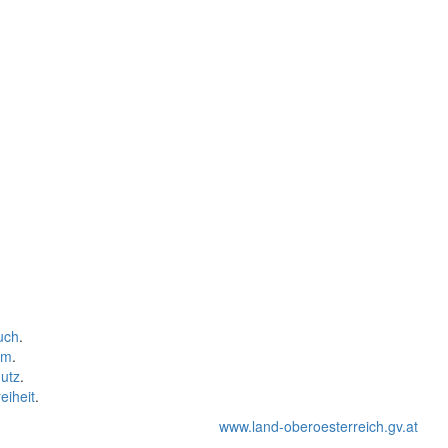
uch
.
um
.
utz
.
eiheit
.
www.land-oberoesterreich.gv.at