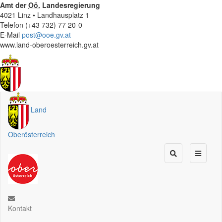
Amt der
Oö.
Landesregierung
4021 Linz • Landhausplatz 1
Telefon (+43 732) 77 20-0
E-Mail
post@ooe.gv.at
www.land-oberoesterreich.gv.at
Land
Oberösterreich
Kontakt