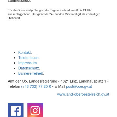
Luftmessnetz.
Für die Grenzwertprüfung ist der Tagesmittelwert von 0 bis 24 Uhr
ausschlaggebend. Der gleitende 24-Stunden Mittelwert gilt als vorläufiger
Richtwert.
Kontakt
.
Telefonbuch
.
Impressum
.
Datenschutz
.
Barrierefreiheit
.
Amt der Oö. Landesregierung • 4021 Linz, Landhausplatz 1
•
Telefon
(+43 732) 77 20-0
• E-Mail
post@ooe.gv.at
www.land-oberoesterreich.gv.at