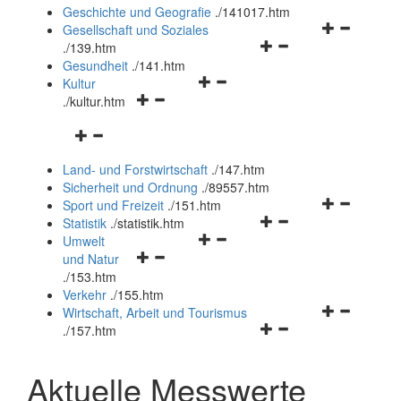
und
Geschichte und Geografie
.
/141017.htm
schließen
Navigationsm
Gesellschaft und Soziales
Navigationsmenü
öffnen
.
/139.htm
öffnen
und
Gesundheit
.
/141.htm
Navigationsmenü
und
schließen
Kultur
Navigationsmenü
öffnen
schließen
.
/kultur.htm
öffnen
und
Navigationsmenü
und
schließen
öffnen
schließen
Land- und Forstwirtschaft
.
/147.htm
und
Sicherheit und Ordnung
.
/89557.htm
schließen
Navigationsm
Sport und Freizeit
.
/151.htm
Navigationsmenü
öffnen
Statistik
.
/statistik.htm
Navigationsmenü
öffnen
und
Umwelt
Navigationsmenü
öffnen
und
schließen
und Natur
öffnen
und
schließen
.
/153.htm
und
schließen
Verkehr
.
/155.htm
schließen
Navigationsm
Wirtschaft, Arbeit und Tourismus
Navigationsmenü
öffnen
.
/157.htm
öffnen
und
und
schließen
Aktuelle Messwerte
schließen