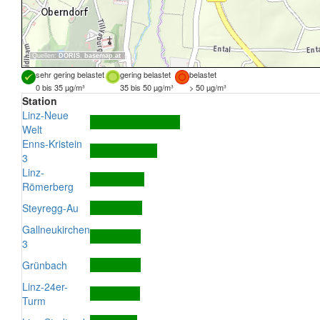
Quellen:
DORIS
,
basemap.at
sehr gering belastet
gering belastet
belastet
0 bis 35 µg/m³
35 bis 50 µg/m³
> 50 µg/m³
Station
Linz-Neue
Welt
Enns-Kristein
3
Linz-
Römerberg
Steyregg-Au
Gallneukirchen
3
Grünbach
Linz-24er-
Turm