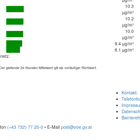
10.3
µg/m³
10.2
µg/m³
10.0
µg/m³
9.4 µg/m³
8.1 µg/m³
netz.
 gleitende 24-Stunden Mittelwert gilt als vorläufiger Richtwert.
Kontakt
.
Telefonb
Impress
Datensch
Barrierefr
efon
(+43 732) 77 20-0
• E-Mail
post@ooe.gv.at