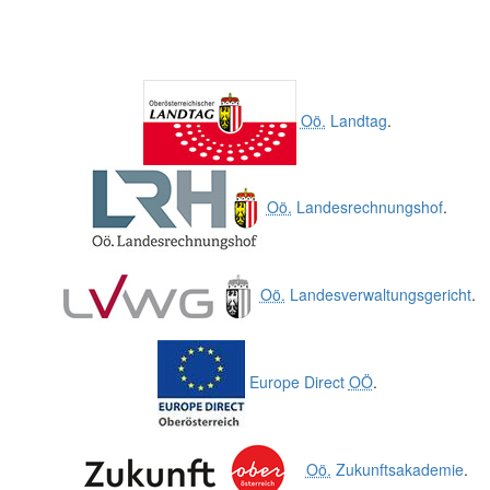
Oö.
Landtag
.
Oö.
Landesrechnungshof
.
Oö.
Landesverwaltungsgericht
.
Europe Direct
OÖ
.
Oö.
Zukunftsakademie
.