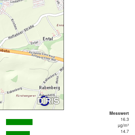
Messwert
16.3
µg/m³
14.7