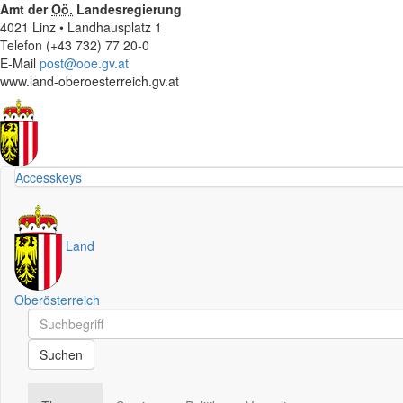
Amt der
Oö.
Landesregierung
4021 Linz • Landhausplatz 1
Telefon (+43 732) 77 20-0
E-Mail
post@ooe.gv.at
www.land-oberoesterreich.gv.at
Accesskeys
Land
Oberösterreich
Schnellsuche
Schnellsuche
Suchen