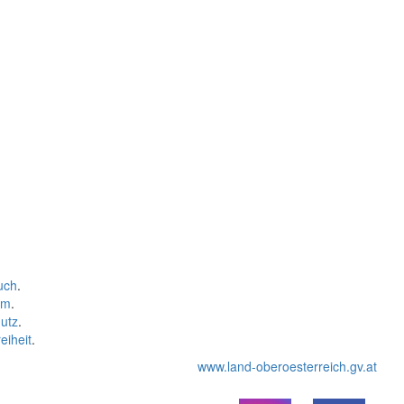
uch
.
um
.
utz
.
eiheit
.
www.land-oberoesterreich.gv.at