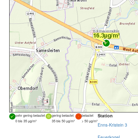
Quellen:
DORIS
,
basemap.at
Station
sehr gering belastet
gering belastet
belastet
0 bis 35 µg/m³
35 bis 50 µg/m³
> 50 µg/m³
Enns-Kristein 3
Feuerkogel