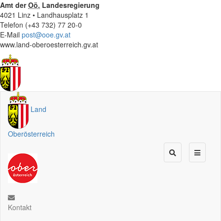
Amt der
Oö.
Landesregierung
4021 Linz • Landhausplatz 1
Telefon (+43 732) 77 20-0
E-Mail
post@ooe.gv.at
www.land-oberoesterreich.gv.at
Land
Oberösterreich
Kontakt