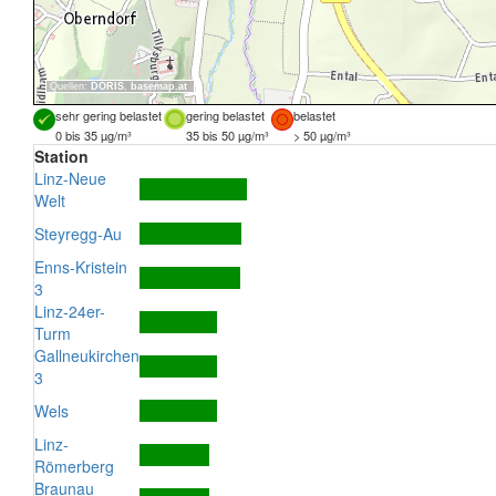
Quellen:
DORIS
,
basemap.at
sehr gering belastet
gering belastet
belastet
0 bis 35 µg/m³
35 bis 50 µg/m³
> 50 µg/m³
Station
Linz-Neue
Welt
Steyregg-Au
Enns-Kristein
3
Linz-24er-
Turm
Gallneukirchen
3
Wels
Linz-
Römerberg
Braunau