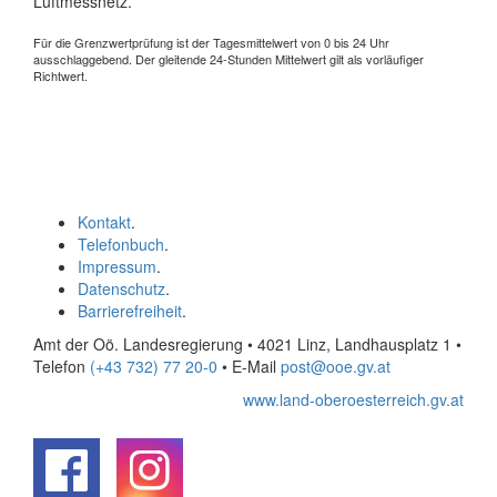
Luftmessnetz.
Für die Grenzwertprüfung ist der Tagesmittelwert von 0 bis 24 Uhr
ausschlaggebend. Der gleitende 24-Stunden Mittelwert gilt als vorläufiger
Richtwert.
Kontakt
.
Telefonbuch
.
Impressum
.
Datenschutz
.
Barrierefreiheit
.
Amt der Oö. Landesregierung • 4021 Linz, Landhausplatz 1
•
Telefon
(+43 732) 77 20-0
• E-Mail
post@ooe.gv.at
www.land-oberoesterreich.gv.at