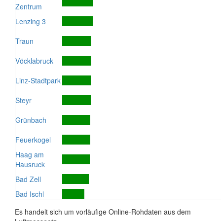
Zentrum
Lenzing 3
Traun
Vöcklabruck
Linz-Stadtpark
Steyr
Grünbach
Feuerkogel
Haag am
Hausruck
Bad Zell
Bad Ischl
Es handelt sich um vorläufige Online-Rohdaten aus dem