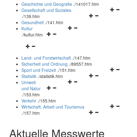
und
Geschichte und Geografie
.
/141017.htm
schließen
Navigationsm
Gesellschaft und Soziales
Navigationsmenü
öffnen
.
/139.htm
öffnen
und
Gesundheit
.
/141.htm
Navigationsmenü
und
schließen
Kultur
Navigationsmenü
öffnen
schließen
.
/kultur.htm
öffnen
und
Navigationsmenü
und
schließen
öffnen
schließen
Land- und Forstwirtschaft
.
/147.htm
und
Sicherheit und Ordnung
.
/89557.htm
schließen
Navigationsm
Sport und Freizeit
.
/151.htm
Navigationsmenü
öffnen
Statistik
.
/statistik.htm
Navigationsmenü
öffnen
und
Umwelt
Navigationsmenü
öffnen
und
schließen
und Natur
öffnen
und
schließen
.
/153.htm
und
schließen
Verkehr
.
/155.htm
schließen
Navigationsm
Wirtschaft, Arbeit und Tourismus
Navigationsmenü
öffnen
.
/157.htm
öffnen
und
und
schließen
Aktuelle Messwerte
schließen