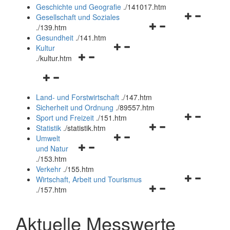
und
Geschichte und Geografie
.
/141017.htm
schließen
Navigationsm
Gesellschaft und Soziales
Navigationsmenü
öffnen
.
/139.htm
öffnen
und
Gesundheit
.
/141.htm
Navigationsmenü
und
schließen
Kultur
Navigationsmenü
öffnen
schließen
.
/kultur.htm
öffnen
und
Navigationsmenü
und
schließen
öffnen
schließen
Land- und Forstwirtschaft
.
/147.htm
und
Sicherheit und Ordnung
.
/89557.htm
schließen
Navigationsm
Sport und Freizeit
.
/151.htm
Navigationsmenü
öffnen
Statistik
.
/statistik.htm
Navigationsmenü
öffnen
und
Umwelt
Navigationsmenü
öffnen
und
schließen
und Natur
öffnen
und
schließen
.
/153.htm
und
schließen
Verkehr
.
/155.htm
schließen
Navigationsm
Wirtschaft, Arbeit und Tourismus
Navigationsmenü
öffnen
.
/157.htm
öffnen
und
und
schließen
Aktuelle Messwerte
schließen