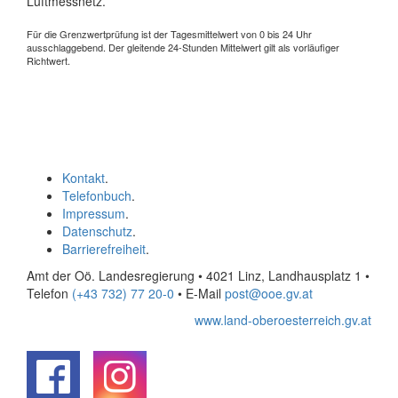
Luftmessnetz.
Für die Grenzwertprüfung ist der Tagesmittelwert von 0 bis 24 Uhr
ausschlaggebend. Der gleitende 24-Stunden Mittelwert gilt als vorläufiger
Richtwert.
Kontakt
.
Telefonbuch
.
Impressum
.
Datenschutz
.
Barrierefreiheit
.
Amt der Oö. Landesregierung • 4021 Linz, Landhausplatz 1
•
Telefon
(+43 732) 77 20-0
• E-Mail
post@ooe.gv.at
www.land-oberoesterreich.gv.at