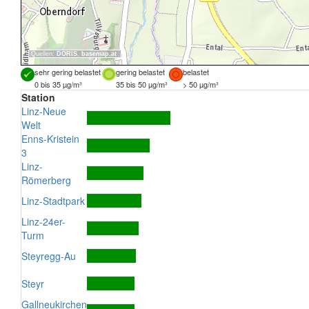
Quellen:
DORIS
,
basemap.at
sehr gering belastet
gering belastet
belastet
0 bis 35 µg/m³
35 bis 50 µg/m³
> 50 µg/m³
Station
Linz-Neue
Welt
Enns-Kristein
3
Linz-
Römerberg
Linz-Stadtpark
Linz-24er-
Turm
Steyregg-Au
Steyr
Gallneukirchen