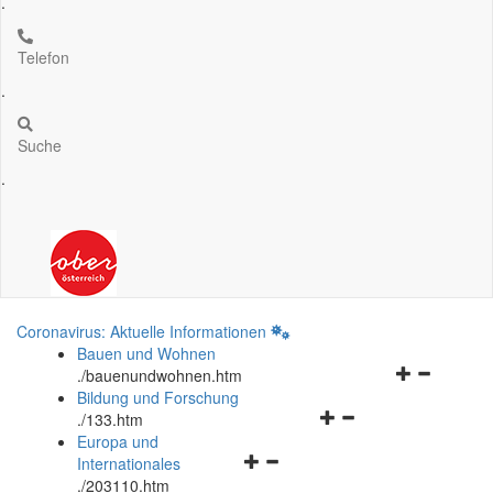
.
Telefon
.
Suche
.
Coronavirus: Aktuelle Informationen
Bauen und Wohnen
Navigationsm
.
/bauenundwohnen.htm
öffnen
Bildung und Forschung
Navigationsmenü
und
.
/133.htm
öffnen
schließen
Europa und
Navigationsmenü
und
Internationales
öffnen
schließen
.
/203110.htm