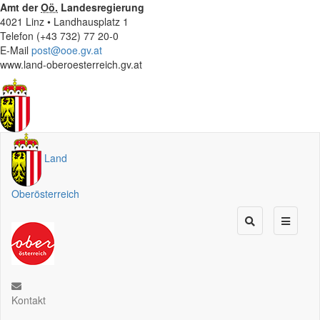
Amt der
Oö.
Landesregierung
4021 Linz • Landhausplatz 1
Telefon (+43 732) 77 20-0
E-Mail
post@ooe.gv.at
www.land-oberoesterreich.gv.at
Land
Oberösterreich
Kontakt