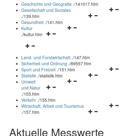
und
Geschichte und Geografie
.
/141017.htm
schließen
Navigationsm
Gesellschaft und Soziales
Navigationsmenü
öffnen
.
/139.htm
öffnen
und
Gesundheit
.
/141.htm
Navigationsmenü
und
schließen
Kultur
Navigationsmenü
öffnen
schließen
.
/kultur.htm
öffnen
und
Navigationsmenü
und
schließen
öffnen
schließen
Land- und Forstwirtschaft
.
/147.htm
und
Sicherheit und Ordnung
.
/89557.htm
schließen
Navigationsm
Sport und Freizeit
.
/151.htm
Navigationsmenü
öffnen
Statistik
.
/statistik.htm
Navigationsmenü
öffnen
und
Umwelt
Navigationsmenü
öffnen
und
schließen
und Natur
öffnen
und
schließen
.
/153.htm
und
schließen
Verkehr
.
/155.htm
schließen
Navigationsm
Wirtschaft, Arbeit und Tourismus
Navigationsmenü
öffnen
.
/157.htm
öffnen
und
und
schließen
Aktuelle Messwerte
schließen