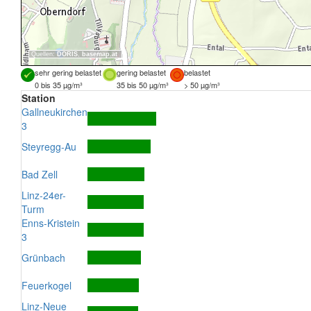
Quellen:
DORIS
,
basemap.at
sehr gering belastet
gering belastet
belastet
0 bis 35 µg/m³
35 bis 50 µg/m³
> 50 µg/m³
Station
Gallneukirchen
3
Steyregg-Au
Bad Zell
Linz-24er-
Turm
Enns-Kristein
3
Grünbach
Feuerkogel
Linz-Neue