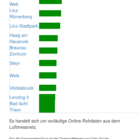
Welt
Linz-
Römerberg
Linz-Stadtpark
Haag am
Hausruck
Braunau
Zentrum
Steyr
Wels
Vöcklabruck
Lenzing 3
Bad Ischl
Traun
Es handelt sich um vorläufige Online-Rohdaten aus dem
Luftmessnetz.
Für die Grenzwertprüfung ist der Tagesmittelwert von 0 bis 24 Uhr