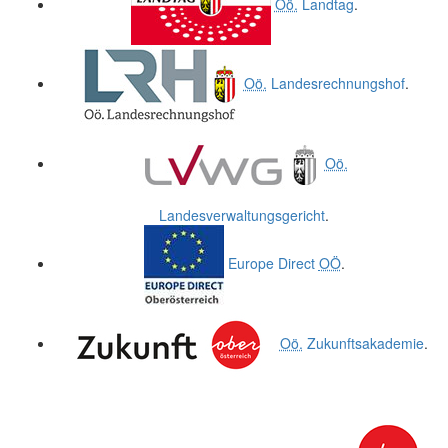
Oö.
Landtag
.
Oö.
Landesrechnungshof
.
Oö.
Landesverwaltungsgericht
.
Europe Direct
OÖ
.
Oö.
Zukunftsakademie
.