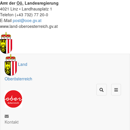
Amt der
Oö.
Landesregierung
4021 Linz • Landhausplatz 1
Telefon (+43 732) 77 20-0
E-Mail
post@ooe.gv.at
www.land-oberoesterreich.gv.at
Land
Oberösterreich
Kontakt