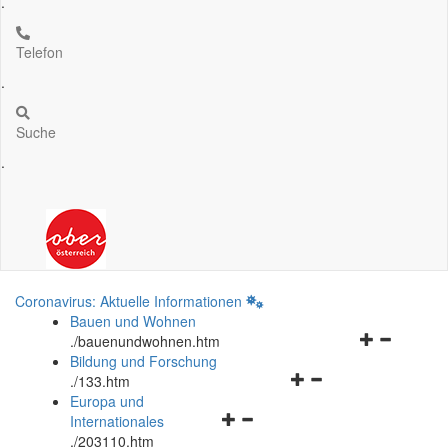
.
Telefon
.
Suche
.
Coronavirus: Aktuelle Informationen
Bauen und Wohnen
Navigationsm
.
/bauenundwohnen.htm
öffnen
Bildung und Forschung
Navigationsmenü
und
.
/133.htm
öffnen
schließen
Europa und
Navigationsmenü
und
Internationales
öffnen
schließen
.
/203110.htm