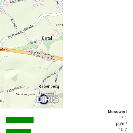
Messwert
17.1
µg/m³
15.7