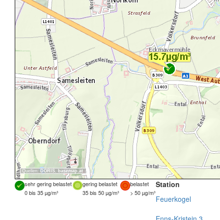
Quellen:
DORIS
,
basemap.at
Station
sehr gering belastet
gering belastet
belastet
0 bis 35 µg/m³
35 bis 50 µg/m³
> 50 µg/m³
Feuerkogel
Enns-Kristein 3