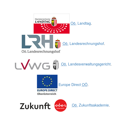
Oö.
Landtag
.
Oö.
Landesrechnungshof
.
Oö.
Landesverwaltungsgericht
.
Europe Direct
OÖ
.
Oö.
Zukunftsakademie
.