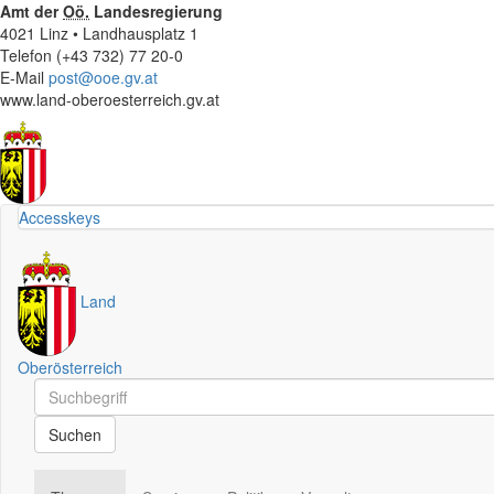
Amt der
Oö.
Landesregierung
4021 Linz • Landhausplatz 1
Telefon (+43 732) 77 20-0
E-Mail
post@ooe.gv.at
www.land-oberoesterreich.gv.at
Accesskeys
Land
Oberösterreich
Schnellsuche
Schnellsuche
Suchen