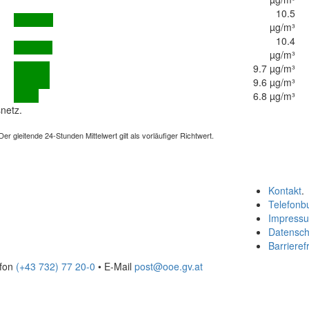
10.5
µg/m³
10.4
µg/m³
9.7 µg/m³
9.6 µg/m³
6.8 µg/m³
netz.
 gleitende 24-Stunden Mittelwert gilt als vorläufiger Richtwert.
Kontakt
.
Telefonb
Impress
Datensch
Barrierefr
efon
(+43 732) 77 20-0
• E-Mail
post@ooe.gv.at