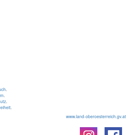
uch
.
um
.
utz
.
eiheit
.
www.land-oberoesterreich.gv.at