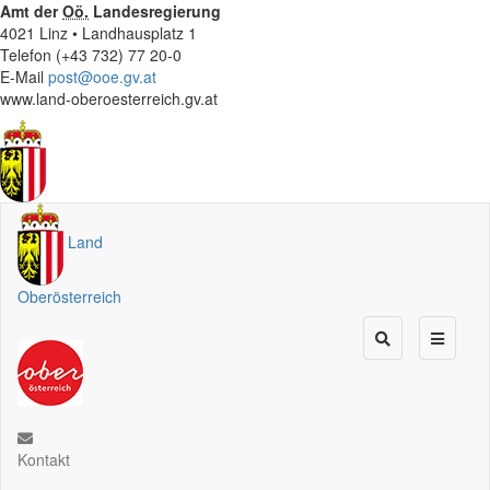
Amt der
Oö.
Landesregierung
4021 Linz • Landhausplatz 1
Telefon (+43 732) 77 20-0
E-Mail
post@ooe.gv.at
www.land-oberoesterreich.gv.at
Land
Oberösterreich
Kontakt