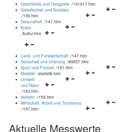
und
Geschichte und Geografie
.
/141017.htm
schließen
Navigationsm
Gesellschaft und Soziales
Navigationsmenü
öffnen
.
/139.htm
öffnen
und
Gesundheit
.
/141.htm
Navigationsmenü
und
schließen
Kultur
Navigationsmenü
öffnen
schließen
.
/kultur.htm
öffnen
und
Navigationsmenü
und
schließen
öffnen
schließen
Land- und Forstwirtschaft
.
/147.htm
und
Sicherheit und Ordnung
.
/89557.htm
schließen
Navigationsm
Sport und Freizeit
.
/151.htm
Navigationsmenü
öffnen
Statistik
.
/statistik.htm
Navigationsmenü
öffnen
und
Umwelt
Navigationsmenü
öffnen
und
schließen
und Natur
öffnen
und
schließen
.
/153.htm
und
schließen
Verkehr
.
/155.htm
schließen
Navigationsm
Wirtschaft, Arbeit und Tourismus
Navigationsmenü
öffnen
.
/157.htm
öffnen
und
und
schließen
Aktuelle Messwerte
schließen