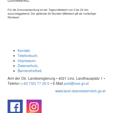
Luftmessnetz.
Für die Grenzwertprüfung ist der Tagesmittelwert von 0 bis 24 Uhr
ausschlaggebend. Der gleitende 24-Stunden Mittelwert gilt als vorläufiger
Richtwert.
Kontakt
.
Telefonbuch
.
Impressum
.
Datenschutz
.
Barrierefreiheit
.
Amt der Oö. Landesregierung • 4021 Linz, Landhausplatz 1
•
Telefon
(+43 732) 77 20-0
• E-Mail
post@ooe.gv.at
www.land-oberoesterreich.gv.at