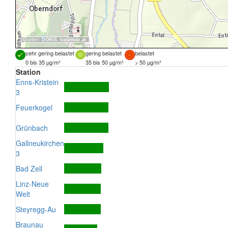
Quellen:
DORIS
,
basemap.at
sehr gering belastet
gering belastet
belastet
0 bis 35 µg/m³
35 bis 50 µg/m³
> 50 µg/m³
Station
Enns-Kristein
3
Feuerkogel
Grünbach
Gallneukirchen
3
Bad Zell
Linz-Neue
Welt
Steyregg-Au
Braunau