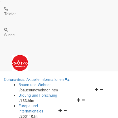
.
Telefon
.
Suche
.
Coronavirus: Aktuelle Informationen
Bauen und Wohnen
Navigationsm
.
/bauenundwohnen.htm
öffnen
Bildung und Forschung
Navigationsmenü
und
.
/133.htm
öffnen
schließen
Europa und
Navigationsmenü
und
Internationales
öffnen
schließen
.
/203110.htm