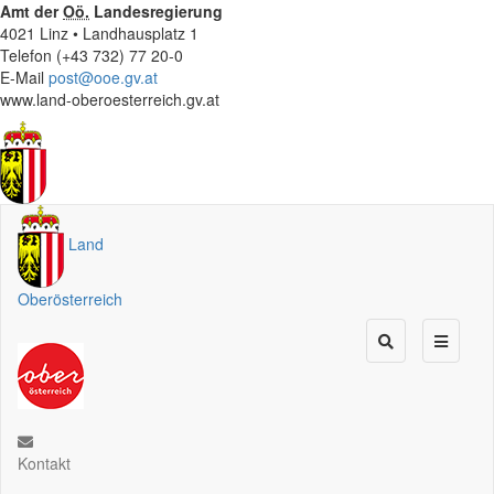
Amt der
Oö.
Landesregierung
4021 Linz • Landhausplatz 1
Telefon (+43 732) 77 20-0
E-Mail
post@ooe.gv.at
www.land-oberoesterreich.gv.at
Land
Oberösterreich
Kontakt