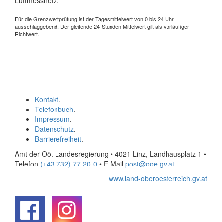
Luftmessnetz.
Für die Grenzwertprüfung ist der Tagesmittelwert von 0 bis 24 Uhr
ausschlaggebend. Der gleitende 24-Stunden Mittelwert gilt als vorläufiger
Richtwert.
Kontakt
.
Telefonbuch
.
Impressum
.
Datenschutz
.
Barrierefreiheit
.
Amt der Oö. Landesregierung • 4021 Linz, Landhausplatz 1
•
Telefon
(+43 732) 77 20-0
• E-Mail
post@ooe.gv.at
www.land-oberoesterreich.gv.at