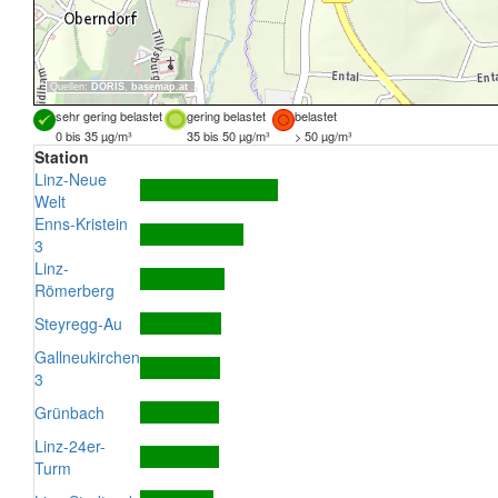
Quellen:
DORIS
,
basemap.at
sehr gering belastet
gering belastet
belastet
0 bis 35 µg/m³
35 bis 50 µg/m³
> 50 µg/m³
Station
Linz-Neue
Welt
Enns-Kristein
3
Linz-
Römerberg
Steyregg-Au
Gallneukirchen
3
Grünbach
Linz-24er-
Turm