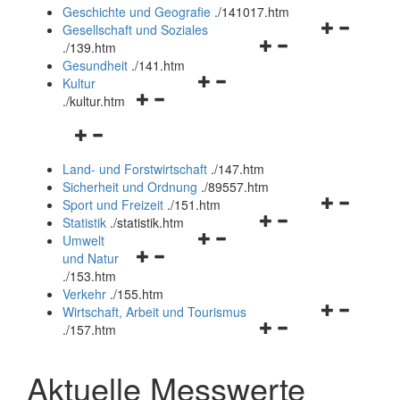
und
Geschichte und Geografie
.
/141017.htm
schließen
Navigationsm
Gesellschaft und Soziales
Navigationsmenü
öffnen
.
/139.htm
öffnen
und
Gesundheit
.
/141.htm
Navigationsmenü
und
schließen
Kultur
Navigationsmenü
öffnen
schließen
.
/kultur.htm
öffnen
und
Navigationsmenü
und
schließen
öffnen
schließen
Land- und Forstwirtschaft
.
/147.htm
und
Sicherheit und Ordnung
.
/89557.htm
schließen
Navigationsm
Sport und Freizeit
.
/151.htm
Navigationsmenü
öffnen
Statistik
.
/statistik.htm
Navigationsmenü
öffnen
und
Umwelt
Navigationsmenü
öffnen
und
schließen
und Natur
öffnen
und
schließen
.
/153.htm
und
schließen
Verkehr
.
/155.htm
schließen
Navigationsm
Wirtschaft, Arbeit und Tourismus
Navigationsmenü
öffnen
.
/157.htm
öffnen
und
und
schließen
Aktuelle Messwerte
schließen