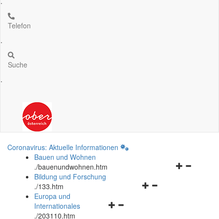
.
Telefon
.
Suche
.
Coronavirus: Aktuelle Informationen
Bauen und Wohnen
Navigationsm
.
/bauenundwohnen.htm
öffnen
Bildung und Forschung
Navigationsmenü
und
.
/133.htm
öffnen
schließen
Europa und
Navigationsmenü
und
Internationales
öffnen
schließen
.
/203110.htm