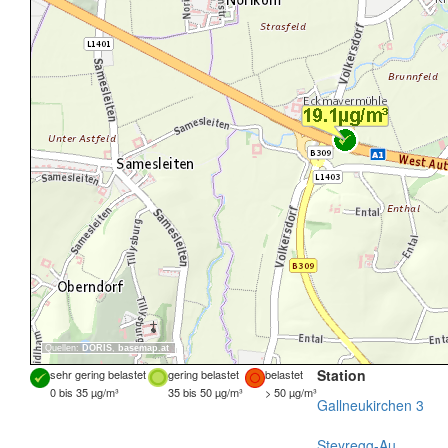
Quellen:
DORIS
,
basemap.at
Station
sehr gering belastet
gering belastet
belastet
0 bis 35 µg/m³
35 bis 50 µg/m³
> 50 µg/m³
Gallneukirchen 3
Steyregg-Au