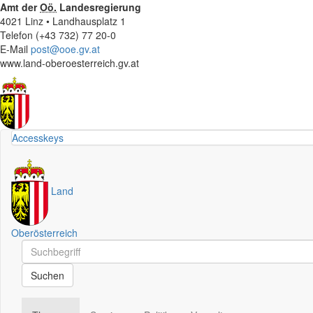
Amt der
Oö.
Landesregierung
4021 Linz • Landhausplatz 1
Telefon (+43 732) 77 20-0
E-Mail
post@ooe.gv.at
www.land-oberoesterreich.gv.at
Accesskeys
Land
Oberösterreich
Schnellsuche
Schnellsuche
Suchen