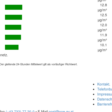
12.8
µg/m³
12.5
µg/m³
12.0
µg/m³
11.9
µg/m³
10.1
µg/m³
netz.
 gleitende 24-Stunden Mittelwert gilt als vorläufiger Richtwert.
Kontakt
.
Telefonb
Impress
Datensch
Barrierefr
efon
(+43 732) 77 20-0
• E-Mail
post@ooe.gv.at