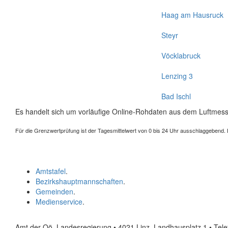
Haag am Hausruck
Steyr
Vöcklabruck
Lenzing 3
Bad Ischl
Es handelt sich um vorläufige Online-Rohdaten aus dem Luftmess
Für die Grenzwertprüfung ist der Tagesmittelwert von 0 bis 24 Uhr ausschlaggebend. Der
Amtstafel
.
Bezirkshauptmannschaften
.
Gemeinden
.
Medienservice
.
Amt der Oö. Landesregierung • 4021 Linz, Landhausplatz 1
• Tel