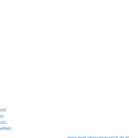
uch
.
um
.
utz
.
eiheit
.
www.land-oberoesterreich.gv.at