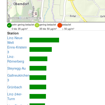
Quellen:
DORIS
,
basemap.at
sehr gering belastet
gering belastet
belastet
0 bis 35 µg/m³
35 bis 50 µg/m³
> 50 µg/m³
Station
Linz-Neue
Welt
Enns-Kristein
3
Linz-
Römerberg
Steyregg-Au
Gallneukirchen
3
Grünbach
Linz-24er-
Turm