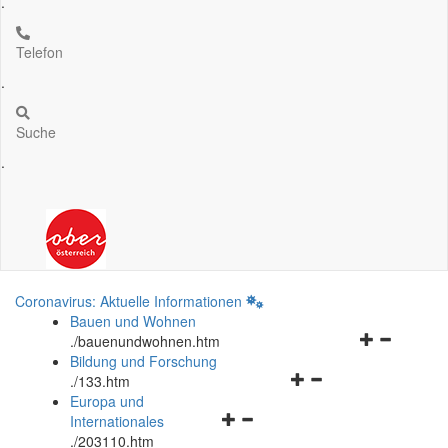
.
Telefon
.
Suche
.
Coronavirus: Aktuelle Informationen
Bauen und Wohnen
Navigationsm
.
/bauenundwohnen.htm
öffnen
Bildung und Forschung
Navigationsmenü
und
.
/133.htm
öffnen
schließen
Europa und
Navigationsmenü
und
Internationales
öffnen
schließen
.
/203110.htm