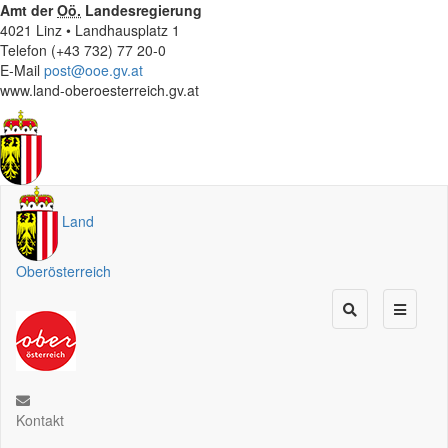
Amt der
Oö.
Landesregierung
4021 Linz • Landhausplatz 1
Telefon (+43 732) 77 20-0
E-Mail
post@ooe.gv.at
www.land-oberoesterreich.gv.at
Land
Oberösterreich
Kontakt