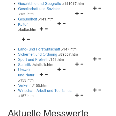
und
Geschichte und Geografie
.
/141017.htm
schließen
Navigationsm
Gesellschaft und Soziales
Navigationsmenü
öffnen
.
/139.htm
öffnen
und
Gesundheit
.
/141.htm
Navigationsmenü
und
schließen
Kultur
Navigationsmenü
öffnen
schließen
.
/kultur.htm
öffnen
und
Navigationsmenü
und
schließen
öffnen
schließen
Land- und Forstwirtschaft
.
/147.htm
und
Sicherheit und Ordnung
.
/89557.htm
schließen
Navigationsm
Sport und Freizeit
.
/151.htm
Navigationsmenü
öffnen
Statistik
.
/statistik.htm
Navigationsmenü
öffnen
und
Umwelt
Navigationsmenü
öffnen
und
schließen
und Natur
öffnen
und
schließen
.
/153.htm
und
schließen
Verkehr
.
/155.htm
schließen
Navigationsm
Wirtschaft, Arbeit und Tourismus
Navigationsmenü
öffnen
.
/157.htm
öffnen
und
und
schließen
Aktuelle Messwerte
schließen