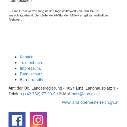
Luftmessnetz.
Für die Grenzwertprüfung ist der Tagesmittelwert von 0 bis 24 Uhr
ausschlaggebend. Der gleitende 24-Stunden Mittelwert gilt als vorläufiger
Richtwert.
Kontakt
.
Telefonbuch
.
Impressum
.
Datenschutz
.
Barrierefreiheit
.
Amt der Oö. Landesregierung • 4021 Linz, Landhausplatz 1
•
Telefon
(+43 732) 77 20-0
• E-Mail
post@ooe.gv.at
www.land-oberoesterreich.gv.at