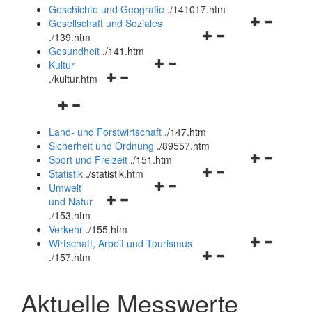
und
Geschichte und Geografie
.
/141017.htm
schließen
Navigationsm
Gesellschaft und Soziales
Navigationsmenü
öffnen
.
/139.htm
öffnen
und
Gesundheit
.
/141.htm
Navigationsmenü
und
schließen
Kultur
Navigationsmenü
öffnen
schließen
.
/kultur.htm
öffnen
und
Navigationsmenü
und
schließen
öffnen
schließen
Land- und Forstwirtschaft
.
/147.htm
und
Sicherheit und Ordnung
.
/89557.htm
schließen
Navigationsm
Sport und Freizeit
.
/151.htm
Navigationsmenü
öffnen
Statistik
.
/statistik.htm
Navigationsmenü
öffnen
und
Umwelt
Navigationsmenü
öffnen
und
schließen
und Natur
öffnen
und
schließen
.
/153.htm
und
schließen
Verkehr
.
/155.htm
schließen
Navigationsm
Wirtschaft, Arbeit und Tourismus
Navigationsmenü
öffnen
.
/157.htm
öffnen
und
und
schließen
Aktuelle Messwerte
schließen