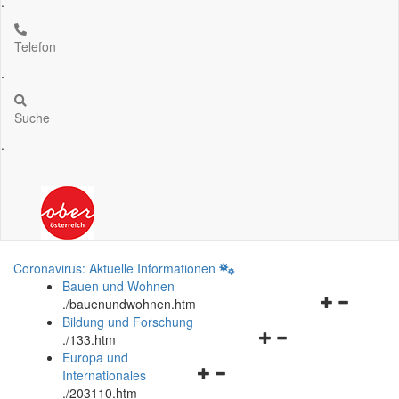
.
Telefon
.
Suche
.
Coronavirus: Aktuelle Informationen
Bauen und Wohnen
Navigationsm
.
/bauenundwohnen.htm
öffnen
Bildung und Forschung
Navigationsmenü
und
.
/133.htm
öffnen
schließen
Europa und
Navigationsmenü
und
Internationales
öffnen
schließen
.
/203110.htm