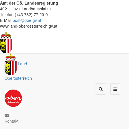
Amt der
Oö.
Landesregierung
4021 Linz • Landhausplatz 1
Telefon (+43 732) 77 20-0
E-Mail
post@ooe.gv.at
www.land-oberoesterreich.gv.at
Land
Oberösterreich
Kontakt