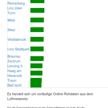
Römerberg
Linz-24er-
Turm
Wels
Steyr
Vöcklabruck
Linz-Stadtpark
Braunau
Zentrum
Lenzing 3
Haag am
Hausruck
Traun
Bad Ischl
Es handelt sich um vorläufige Online-Rohdaten aus dem
Luftmessnetz.
Für die Grenzwertprüfung ist der Tagesmittelwert von 0 bis 24 Uhr