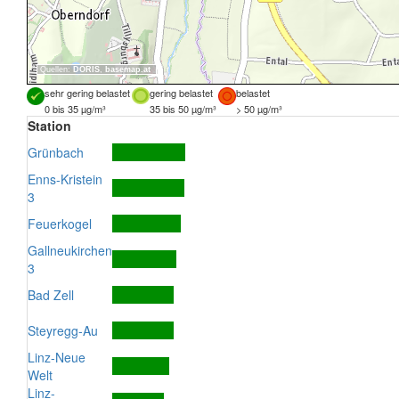
Quellen:
DORIS
,
basemap.at
sehr gering belastet
gering belastet
belastet
0 bis 35 µg/m³
35 bis 50 µg/m³
> 50 µg/m³
Station
Grünbach
Enns-Kristein
3
Feuerkogel
Gallneukirchen
3
Bad Zell
Steyregg-Au
Linz-Neue
Welt
Linz-