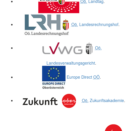
Oö.
Landtag
.
Oö.
Landesrechnungshof
.
Oö.
Landesverwaltungsgericht
.
Europe Direct
OÖ
.
Oö.
Zukunftsakademie
.