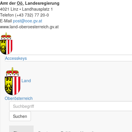
Amt der
Oö.
Landesregierung
4021 Linz • Landhausplatz 1
Telefon (+43 732) 77 20-0
E-Mail
post@ooe.gv.at
www.land-oberoesterreich.gv.at
Accesskeys
Land
Oberösterreich
Schnellsuche
Schnellsuche
Suchen