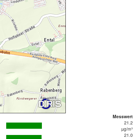
Messwert
21.2
µg/m³
21.0