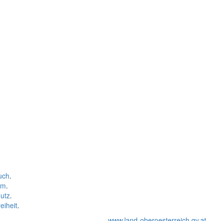
uch
.
um
.
utz
.
eiheit
.
www.land-oberoesterreich.gv.at