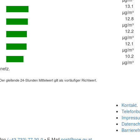
13.1
µg/m³
12.8
µg/m³
12.2
µg/m³
12.1
µg/m³
10.2
µg/m³
netz.
 gleitende 24-Stunden Mittelwert gilt als vorläufiger Richtwert.
Kontakt
.
Telefonb
Impress
Datensch
Barrierefr
efon
(+43 732) 77 20-0
• E-Mail
post@ooe.gv.at