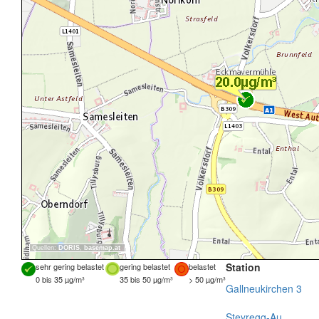
Quellen:
DORIS
,
basemap.at
Station
sehr gering belastet
gering belastet
belastet
0 bis 35 µg/m³
35 bis 50 µg/m³
> 50 µg/m³
Gallneukirchen 3
Steyregg-Au