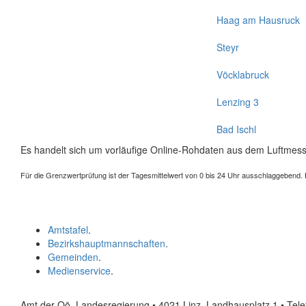
Haag am Hausruck
Steyr
Vöcklabruck
Lenzing 3
Bad Ischl
Es handelt sich um vorläufige Online-Rohdaten aus dem Luftmess
Für die Grenzwertprüfung ist der Tagesmittelwert von 0 bis 24 Uhr ausschlaggebend. Der
Amtstafel
.
Bezirkshauptmannschaften
.
Gemeinden
.
Medienservice
.
Amt der Oö. Landesregierung • 4021 Linz, Landhausplatz 1
• Tel