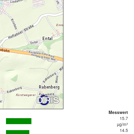
Messwert
15.7
µg/m³
14.5