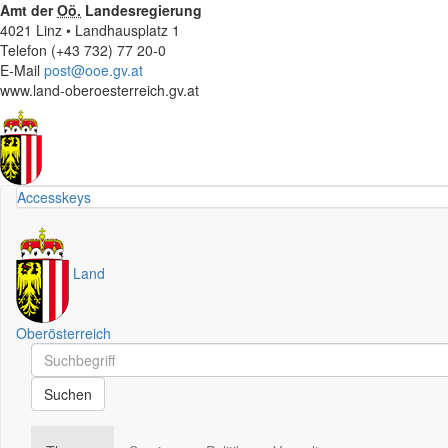
Amt der
Oö.
Landesregierung
4021 Linz • Landhausplatz 1
Telefon (+43 732) 77 20-0
E-Mail
post@ooe.gv.at
www.land-oberoesterreich.gv.at
Accesskeys
Land
Oberösterreich
Schnellsuche
Schnellsuche
Suchen