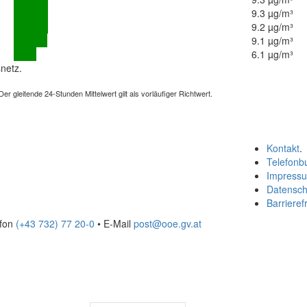
9.3 µg/m³
9.2 µg/m³
9.1 µg/m³
6.1 µg/m³
netz.
 gleitende 24-Stunden Mittelwert gilt als vorläufiger Richtwert.
Kontakt
.
Telefonb
Impress
Datensch
Barrierefr
efon
(+43 732) 77 20-0
• E-Mail
post@ooe.gv.at