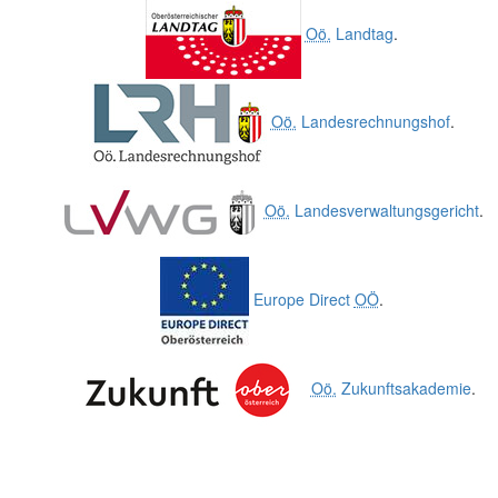
Oö.
Landtag
.
Oö.
Landesrechnungshof
.
Oö.
Landesverwaltungsgericht
.
Europe Direct
OÖ
.
Oö.
Zukunftsakademie
.