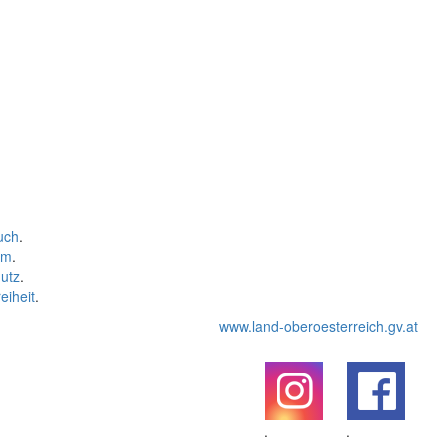
uch
.
um
.
utz
.
eiheit
.
www.land-oberoesterreich.gv.at
.
.