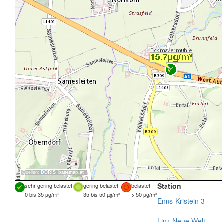
Quellen:
DORIS
,
basemap.at
Station
sehr gering belastet
gering belastet
belastet
0 bis 35 µg/m³
35 bis 50 µg/m³
> 50 µg/m³
Enns-Kristein 3
Linz-Neue Welt