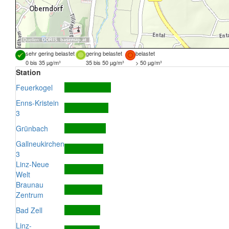
Quellen:
DORIS
,
basemap.at
sehr gering belastet
gering belastet
belastet
0 bis 35 µg/m³
35 bis 50 µg/m³
> 50 µg/m³
Station
Feuerkogel
Enns-Kristein
3
Grünbach
Gallneukirchen
3
Linz-Neue
Welt
Braunau
Zentrum
Bad Zell
Linz-