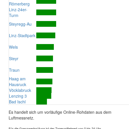
Römerberg
Linz-24er-
Turm
Steyregg-Au
Linz-Stadtpark
Wels
Steyr
Traun
Haag am
Hausruck
Vöcklabruck
Lenzing 3
Bad Ischl
Es handelt sich um vorläufige Online-Rohdaten aus dem
Luftmessnetz.
Für die Grenzwertprüfung ist der Tagesmittelwert von 0 bis 24 Uhr