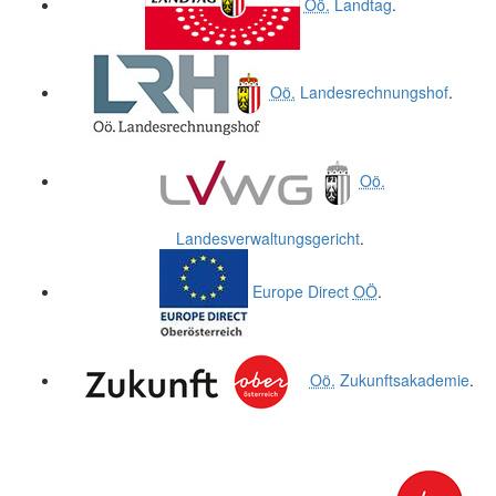
Oö.
Landtag
.
Oö.
Landesrechnungshof
.
Oö.
Landesverwaltungsgericht
.
Europe Direct
OÖ
.
Oö.
Zukunftsakademie
.