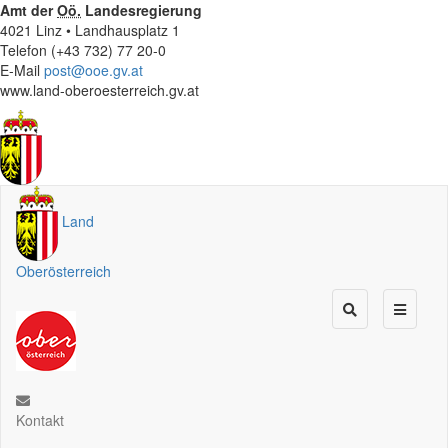
Amt der
Oö.
Landesregierung
4021 Linz • Landhausplatz 1
Telefon (+43 732) 77 20-0
E-Mail
post@ooe.gv.at
www.land-oberoesterreich.gv.at
Land
Oberösterreich
Kontakt