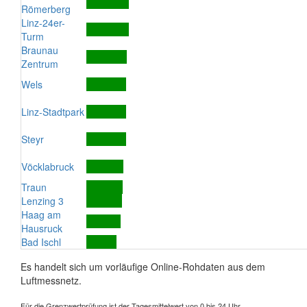
Römerberg
Linz-24er-
Turm
Braunau
Zentrum
Wels
Linz-Stadtpark
Steyr
Vöcklabruck
Traun
Lenzing 3
Haag am
Hausruck
Bad Ischl
Es handelt sich um vorläufige Online-Rohdaten aus dem
Luftmessnetz.
Für die Grenzwertprüfung ist der Tagesmittelwert von 0 bis 24 Uhr