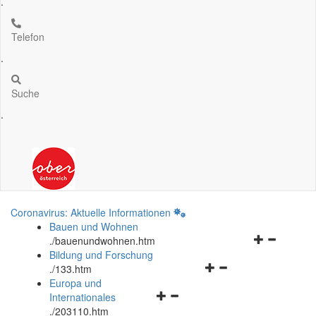
.
Telefon
.
Suche
.
Coronavirus: Aktuelle Informationen
Bauen und Wohnen
Navigationsm
.
/bauenundwohnen.htm
öffnen
Bildung und Forschung
Navigationsmenü
und
.
/133.htm
öffnen
schließen
Europa und
Navigationsmenü
und
Internationales
öffnen
schließen
.
/203110.htm