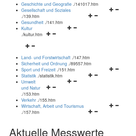
und
Geschichte und Geografie
.
/141017.htm
schließen
Navigationsm
Gesellschaft und Soziales
Navigationsmenü
öffnen
.
/139.htm
öffnen
und
Gesundheit
.
/141.htm
Navigationsmenü
und
schließen
Kultur
Navigationsmenü
öffnen
schließen
.
/kultur.htm
öffnen
und
Navigationsmenü
und
schließen
öffnen
schließen
Land- und Forstwirtschaft
.
/147.htm
und
Sicherheit und Ordnung
.
/89557.htm
schließen
Navigationsm
Sport und Freizeit
.
/151.htm
Navigationsmenü
öffnen
Statistik
.
/statistik.htm
Navigationsmenü
öffnen
und
Umwelt
Navigationsmenü
öffnen
und
schließen
und Natur
öffnen
und
schließen
.
/153.htm
und
schließen
Verkehr
.
/155.htm
schließen
Navigationsm
Wirtschaft, Arbeit und Tourismus
Navigationsmenü
öffnen
.
/157.htm
öffnen
und
und
schließen
Aktuelle Messwerte
schließen