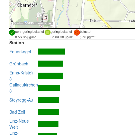
Quellen:
DORIS
,
basemap.at
sehr gering belastet
gering belastet
belastet
0 bis 35 µg/m³
35 bis 50 µg/m³
> 50 µg/m³
Station
Feuerkogel
Grünbach
Enns-Kristein
3
Gallneukirchen
3
Steyregg-Au
Bad Zell
Linz-Neue
Welt
Linz-