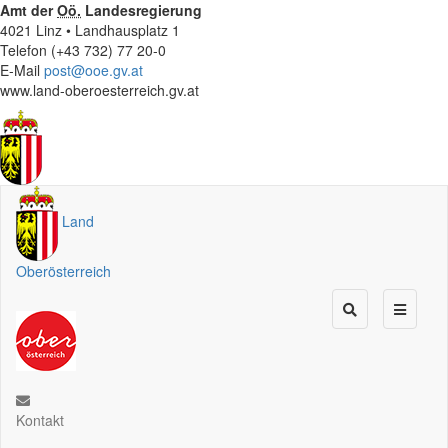
Amt der
Oö.
Landesregierung
4021 Linz • Landhausplatz 1
Telefon (+43 732) 77 20-0
E-Mail
post@ooe.gv.at
www.land-oberoesterreich.gv.at
Land
Oberösterreich
Kontakt