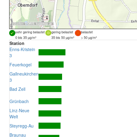
Quellen:
DORIS
,
basemap.at
sehr gering belastet
gering belastet
belastet
0 bis 35 µg/m³
35 bis 50 µg/m³
> 50 µg/m³
Station
Enns-Kristein
3
Feuerkogel
Gallneukirchen
3
Bad Zell
Grünbach
Linz-Neue
Welt
Steyregg-Au
Braunau