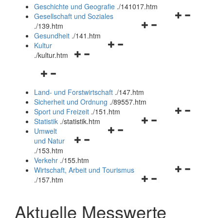
und
Geschichte und Geografie
.
/141017.htm
schließen
Navigationsm
Gesellschaft und Soziales
Navigationsmenü
öffnen
.
/139.htm
öffnen
und
Gesundheit
.
/141.htm
Navigationsmenü
und
schließen
Kultur
Navigationsmenü
öffnen
schließen
.
/kultur.htm
öffnen
und
Navigationsmenü
und
schließen
öffnen
schließen
Land- und Forstwirtschaft
.
/147.htm
und
Sicherheit und Ordnung
.
/89557.htm
schließen
Navigationsm
Sport und Freizeit
.
/151.htm
Navigationsmenü
öffnen
Statistik
.
/statistik.htm
Navigationsmenü
öffnen
und
Umwelt
Navigationsmenü
öffnen
und
schließen
und Natur
öffnen
und
schließen
.
/153.htm
und
schließen
Verkehr
.
/155.htm
schließen
Navigationsm
Wirtschaft, Arbeit und Tourismus
Navigationsmenü
öffnen
.
/157.htm
öffnen
und
und
schließen
Aktuelle Messwerte
schließen