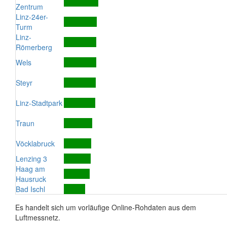
Zentrum
Linz-24er-
Turm
Linz-
Römerberg
Wels
Steyr
Linz-Stadtpark
Traun
Vöcklabruck
Lenzing 3
Haag am
Hausruck
Bad Ischl
Es handelt sich um vorläufige Online-Rohdaten aus dem
Luftmessnetz.