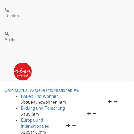
.
Telefon
.
Suche
.
Coronavirus: Aktuelle Informationen
Bauen und Wohnen
Navigationsm
.
/bauenundwohnen.htm
öffnen
Bildung und Forschung
Navigationsmenü
und
.
/133.htm
öffnen
schließen
Europa und
Navigationsmenü
und
Internationales
öffnen
schließen
.
/203110.htm