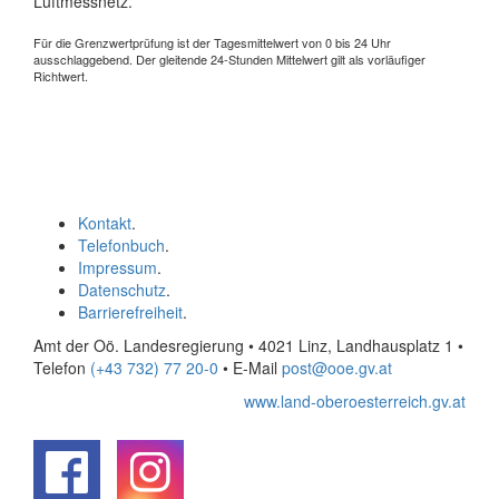
Luftmessnetz.
Für die Grenzwertprüfung ist der Tagesmittelwert von 0 bis 24 Uhr
ausschlaggebend. Der gleitende 24-Stunden Mittelwert gilt als vorläufiger
Richtwert.
Kontakt
.
Telefonbuch
.
Impressum
.
Datenschutz
.
Barrierefreiheit
.
Amt der Oö. Landesregierung • 4021 Linz, Landhausplatz 1
•
Telefon
(+43 732) 77 20-0
• E-Mail
post@ooe.gv.at
www.land-oberoesterreich.gv.at