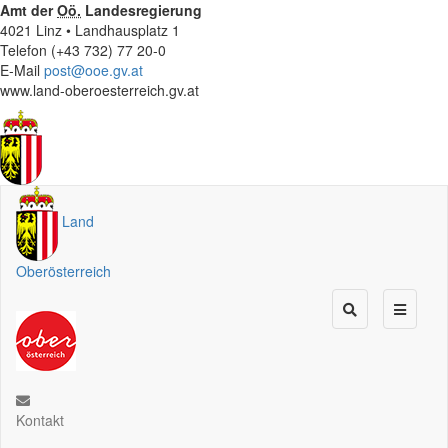
Amt der
Oö.
Landesregierung
4021 Linz • Landhausplatz 1
Telefon (+43 732) 77 20-0
E-Mail
post@ooe.gv.at
www.land-oberoesterreich.gv.at
Land
Oberösterreich
Kontakt