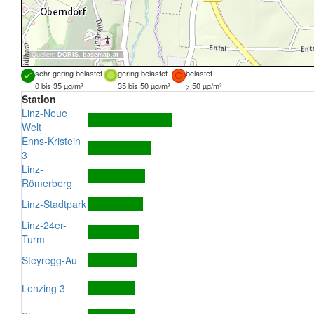
Quellen:
DORIS
,
basemap.at
sehr gering belastet
gering belastet
belastet
0 bis 35 µg/m³
35 bis 50 µg/m³
> 50 µg/m³
Station
Linz-Neue
Welt
Enns-Kristein
3
Linz-
Römerberg
Linz-Stadtpark
Linz-24er-
Turm
Steyregg-Au
Lenzing 3