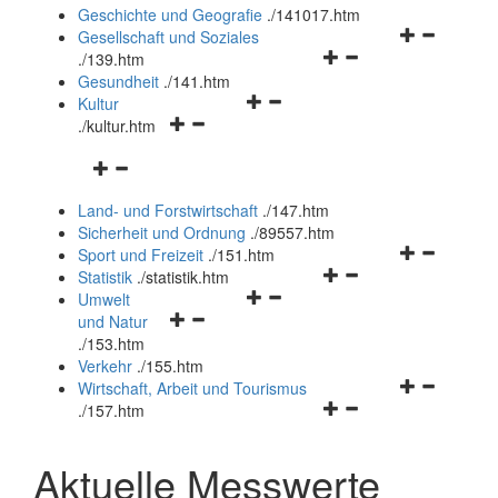
und
Geschichte und Geografie
.
/141017.htm
schließen
Navigationsm
Gesellschaft und Soziales
Navigationsmenü
öffnen
.
/139.htm
öffnen
und
Gesundheit
.
/141.htm
Navigationsmenü
und
schließen
Kultur
Navigationsmenü
öffnen
schließen
.
/kultur.htm
öffnen
und
Navigationsmenü
und
schließen
öffnen
schließen
Land- und Forstwirtschaft
.
/147.htm
und
Sicherheit und Ordnung
.
/89557.htm
schließen
Navigationsm
Sport und Freizeit
.
/151.htm
Navigationsmenü
öffnen
Statistik
.
/statistik.htm
Navigationsmenü
öffnen
und
Umwelt
Navigationsmenü
öffnen
und
schließen
und Natur
öffnen
und
schließen
.
/153.htm
und
schließen
Verkehr
.
/155.htm
schließen
Navigationsm
Wirtschaft, Arbeit und Tourismus
Navigationsmenü
öffnen
.
/157.htm
öffnen
und
und
schließen
Aktuelle Messwerte
schließen