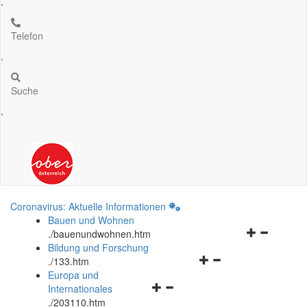
.
Telefon
.
Suche
.
Coronavirus: Aktuelle Informationen
Bauen und Wohnen
Navigationsm
.
/bauenundwohnen.htm
öffnen
Bildung und Forschung
Navigationsmenü
und
.
/133.htm
öffnen
schließen
Europa und
Navigationsmenü
und
Internationales
öffnen
schließen
.
/203110.htm