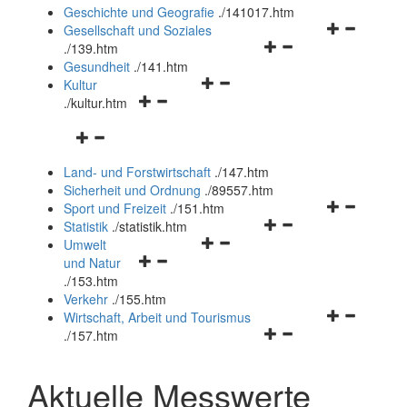
und
Geschichte und Geografie
.
/141017.htm
schließen
Navigationsm
Gesellschaft und Soziales
Navigationsmenü
öffnen
.
/139.htm
öffnen
und
Gesundheit
.
/141.htm
Navigationsmenü
und
schließen
Kultur
Navigationsmenü
öffnen
schließen
.
/kultur.htm
öffnen
und
Navigationsmenü
und
schließen
öffnen
schließen
Land- und Forstwirtschaft
.
/147.htm
und
Sicherheit und Ordnung
.
/89557.htm
schließen
Navigationsm
Sport und Freizeit
.
/151.htm
Navigationsmenü
öffnen
Statistik
.
/statistik.htm
Navigationsmenü
öffnen
und
Umwelt
Navigationsmenü
öffnen
und
schließen
und Natur
öffnen
und
schließen
.
/153.htm
und
schließen
Verkehr
.
/155.htm
schließen
Navigationsm
Wirtschaft, Arbeit und Tourismus
Navigationsmenü
öffnen
.
/157.htm
öffnen
und
und
schließen
Aktuelle Messwerte
schließen