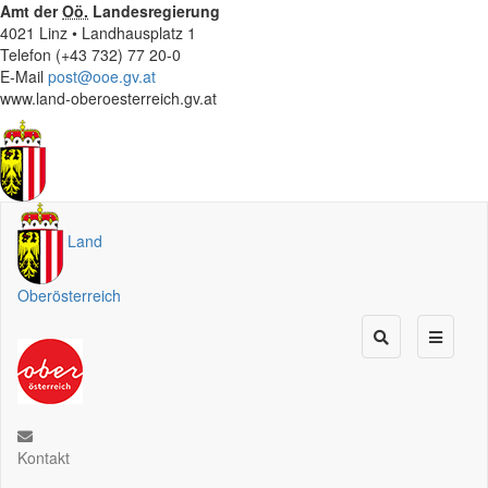
Amt der
Oö.
Landesregierung
4021 Linz • Landhausplatz 1
Telefon (+43 732) 77 20-0
E-Mail
post@ooe.gv.at
www.land-oberoesterreich.gv.at
Land
Oberösterreich
Kontakt