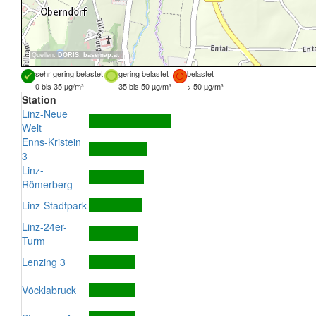
Quellen:
DORIS
,
basemap.at
sehr gering belastet
gering belastet
belastet
0 bis 35 µg/m³
35 bis 50 µg/m³
> 50 µg/m³
Station
Linz-Neue
Welt
Enns-Kristein
3
Linz-
Römerberg
Linz-Stadtpark
Linz-24er-
Turm
Lenzing 3
Vöcklabruck