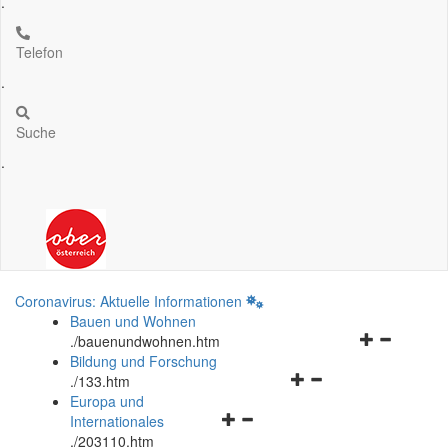
.
Telefon
.
Suche
.
Coronavirus: Aktuelle Informationen
Bauen und Wohnen
Navigationsm
.
/bauenundwohnen.htm
öffnen
Bildung und Forschung
Navigationsmenü
und
.
/133.htm
öffnen
schließen
Europa und
Navigationsmenü
und
Internationales
öffnen
schließen
.
/203110.htm