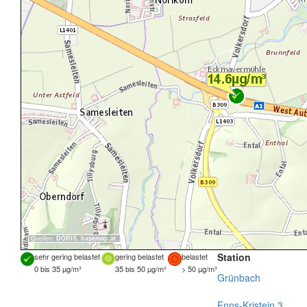
Quellen:
DORIS
,
basemap.at
Station
sehr gering belastet
gering belastet
belastet
0 bis 35 µg/m³
35 bis 50 µg/m³
> 50 µg/m³
Grünbach
Enns-Kristein 3