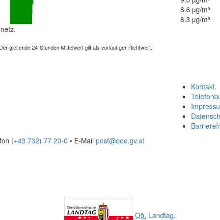
8.6 µg/m³
8.3 µg/m³
netz.
 gleitende 24-Stunden Mittelwert gilt als vorläufiger Richtwert.
Kontakt
.
Telefonb
Impress
Datensch
Barrierefr
efon
(+43 732) 77 20-0
• E-Mail
post@ooe.gv.at
Oö.
Landtag
.