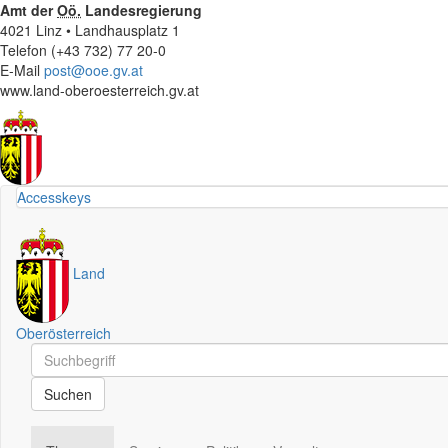
Amt der
Oö.
Landesregierung
4021 Linz • Landhausplatz 1
Telefon (+43 732) 77 20-0
E-Mail
post@ooe.gv.at
www.land-oberoesterreich.gv.at
Accesskeys
Land
Oberösterreich
Schnellsuche
Schnellsuche
Suchen