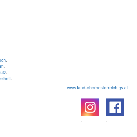
uch
.
um
.
utz
.
eiheit
.
www.land-oberoesterreich.gv.at
.
.