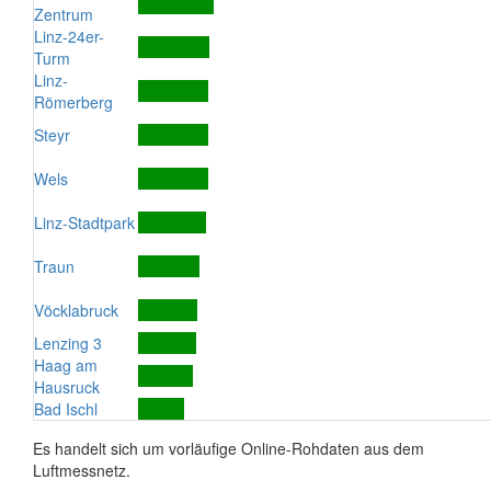
Zentrum
Linz-24er-
Turm
Linz-
Römerberg
Steyr
Wels
Linz-Stadtpark
Traun
Vöcklabruck
Lenzing 3
Haag am
Hausruck
Bad Ischl
Es handelt sich um vorläufige Online-Rohdaten aus dem
Luftmessnetz.