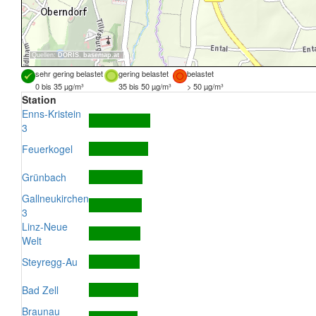
Quellen:
DORIS
,
basemap.at
sehr gering belastet
gering belastet
belastet
0 bis 35 µg/m³
35 bis 50 µg/m³
> 50 µg/m³
Station
Enns-Kristein
3
Feuerkogel
Grünbach
Gallneukirchen
3
Linz-Neue
Welt
Steyregg-Au
Bad Zell
Braunau