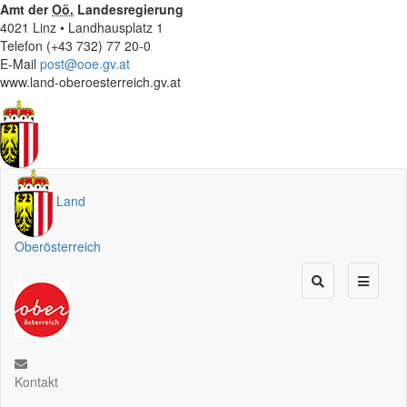
Amt der
Oö.
Landesregierung
4021 Linz • Landhausplatz 1
Telefon (+43 732) 77 20-0
E-Mail
post@ooe.gv.at
www.land-oberoesterreich.gv.at
Land
Oberösterreich
Kontakt