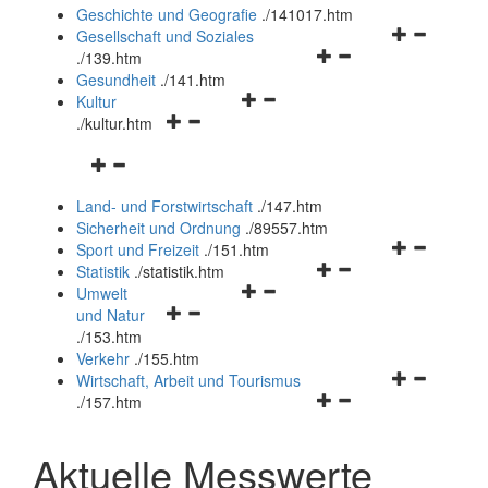
und
Geschichte und Geografie
.
/141017.htm
schließen
Navigationsm
Gesellschaft und Soziales
Navigationsmenü
öffnen
.
/139.htm
öffnen
und
Gesundheit
.
/141.htm
Navigationsmenü
und
schließen
Kultur
Navigationsmenü
öffnen
schließen
.
/kultur.htm
öffnen
und
Navigationsmenü
und
schließen
öffnen
schließen
Land- und Forstwirtschaft
.
/147.htm
und
Sicherheit und Ordnung
.
/89557.htm
schließen
Navigationsm
Sport und Freizeit
.
/151.htm
Navigationsmenü
öffnen
Statistik
.
/statistik.htm
Navigationsmenü
öffnen
und
Umwelt
Navigationsmenü
öffnen
und
schließen
und Natur
öffnen
und
schließen
.
/153.htm
und
schließen
Verkehr
.
/155.htm
schließen
Navigationsm
Wirtschaft, Arbeit und Tourismus
Navigationsmenü
öffnen
.
/157.htm
öffnen
und
und
schließen
Aktuelle Messwerte
schließen