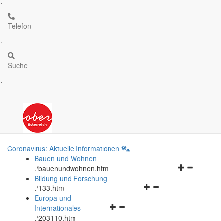
.
Telefon
.
Suche
.
Coronavirus: Aktuelle Informationen
Bauen und Wohnen
Navigationsm
.
/bauenundwohnen.htm
öffnen
Bildung und Forschung
Navigationsmenü
und
.
/133.htm
öffnen
schließen
Europa und
Navigationsmenü
und
Internationales
öffnen
schließen
.
/203110.htm