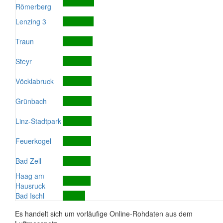
Römerberg
Lenzing 3
Traun
Steyr
Vöcklabruck
Grünbach
Linz-Stadtpark
Feuerkogel
Bad Zell
Haag am
Hausruck
Bad Ischl
Es handelt sich um vorläufige Online-Rohdaten aus dem