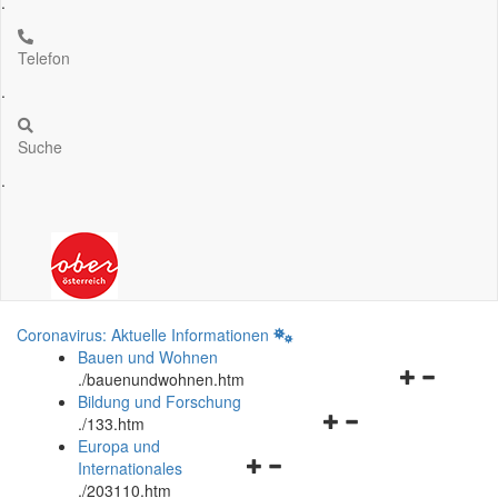
.
Telefon
.
Suche
.
Coronavirus: Aktuelle Informationen
Bauen und Wohnen
Navigationsm
.
/bauenundwohnen.htm
öffnen
Bildung und Forschung
Navigationsmenü
und
.
/133.htm
öffnen
schließen
Europa und
Navigationsmenü
und
Internationales
öffnen
schließen
.
/203110.htm