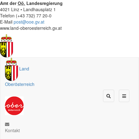
Amt der
Oö.
Landesregierung
4021 Linz • Landhausplatz 1
Telefon (+43 732) 77 20-0
E-Mail
post@ooe.gv.at
www.land-oberoesterreich.gv.at
Land
Oberösterreich
Kontakt