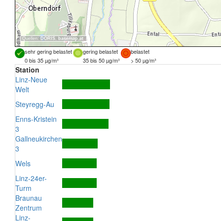
Quellen:
DORIS
,
basemap.at
sehr gering belastet
gering belastet
belastet
0 bis 35 µg/m³
35 bis 50 µg/m³
> 50 µg/m³
Station
Linz-Neue
Welt
Steyregg-Au
Enns-Kristein
3
Gallneukirchen
3
Wels
Linz-24er-
Turm
Braunau
Zentrum
Linz-