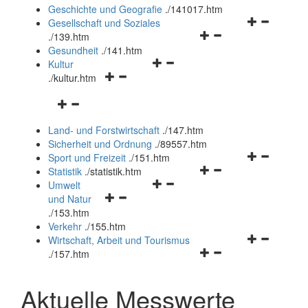
und
Geschichte und Geografie
.
/141017.htm
schließen
Navigationsm
Gesellschaft und Soziales
Navigationsmenü
öffnen
.
/139.htm
öffnen
und
Gesundheit
.
/141.htm
Navigationsmenü
und
schließen
Kultur
Navigationsmenü
öffnen
schließen
.
/kultur.htm
öffnen
und
Navigationsmenü
und
schließen
öffnen
schließen
Land- und Forstwirtschaft
.
/147.htm
und
Sicherheit und Ordnung
.
/89557.htm
schließen
Navigationsm
Sport und Freizeit
.
/151.htm
Navigationsmenü
öffnen
Statistik
.
/statistik.htm
Navigationsmenü
öffnen
und
Umwelt
Navigationsmenü
öffnen
und
schließen
und Natur
öffnen
und
schließen
.
/153.htm
und
schließen
Verkehr
.
/155.htm
schließen
Navigationsm
Wirtschaft, Arbeit und Tourismus
Navigationsmenü
öffnen
.
/157.htm
öffnen
und
und
schließen
Aktuelle Messwerte
schließen