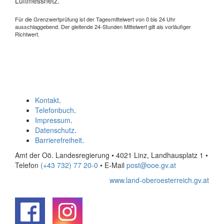
Luftmessnetz.
Für die Grenzwertprüfung ist der Tagesmittelwert von 0 bis 24 Uhr
ausschlaggebend. Der gleitende 24-Stunden Mittelwert gilt als vorläufiger
Richtwert.
Kontakt
.
Telefonbuch
.
Impressum
.
Datenschutz
.
Barrierefreiheit
.
Amt der Oö. Landesregierung • 4021 Linz, Landhausplatz 1
•
Telefon
(+43 732) 77 20-0
• E-Mail
post@ooe.gv.at
www.land-oberoesterreich.gv.at