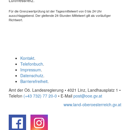
Luftmessnetz.
Für die Grenzwertprüfung ist der Tagesmittelwert von 0 bis 24 Uhr
ausschlaggebend. Der gleitende 24-Stunden Mittelwert gilt als vorläufiger
Richtwert.
Kontakt
.
Telefonbuch
.
Impressum
.
Datenschutz
.
Barrierefreiheit
.
Amt der Oö. Landesregierung • 4021 Linz, Landhausplatz 1
•
Telefon
(+43 732) 77 20-0
• E-Mail
post@ooe.gv.at
www.land-oberoesterreich.gv.at