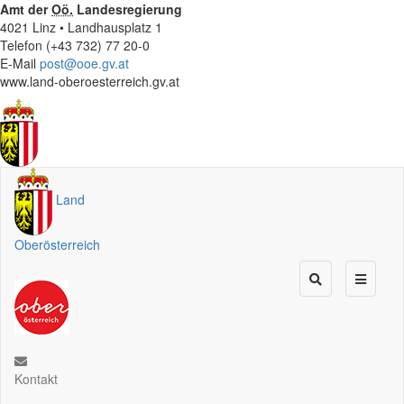
Amt der
Oö.
Landesregierung
4021 Linz • Landhausplatz 1
Telefon (+43 732) 77 20-0
E-Mail
post@ooe.gv.at
www.land-oberoesterreich.gv.at
Land
Oberösterreich
Kontakt