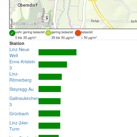
Quellen:
DORIS
,
basemap.at
sehr gering belastet
gering belastet
belastet
0 bis 35 µg/m³
35 bis 50 µg/m³
> 50 µg/m³
Station
Linz-Neue
Welt
Enns-Kristein
3
Linz-
Römerberg
Steyregg-Au
Gallneukirchen
3
Grünbach
Linz-24er-
Turm