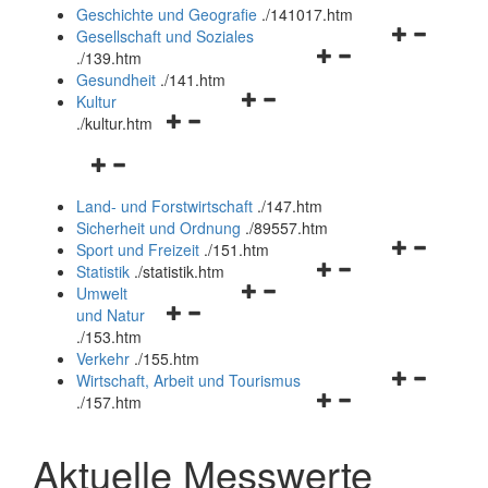
und
Geschichte und Geografie
.
/141017.htm
schließen
Navigationsm
Gesellschaft und Soziales
Navigationsmenü
öffnen
.
/139.htm
öffnen
und
Gesundheit
.
/141.htm
Navigationsmenü
und
schließen
Kultur
Navigationsmenü
öffnen
schließen
.
/kultur.htm
öffnen
und
Navigationsmenü
und
schließen
öffnen
schließen
Land- und Forstwirtschaft
.
/147.htm
und
Sicherheit und Ordnung
.
/89557.htm
schließen
Navigationsm
Sport und Freizeit
.
/151.htm
Navigationsmenü
öffnen
Statistik
.
/statistik.htm
Navigationsmenü
öffnen
und
Umwelt
Navigationsmenü
öffnen
und
schließen
und Natur
öffnen
und
schließen
.
/153.htm
und
schließen
Verkehr
.
/155.htm
schließen
Navigationsm
Wirtschaft, Arbeit und Tourismus
Navigationsmenü
öffnen
.
/157.htm
öffnen
und
und
schließen
Aktuelle Messwerte
schließen