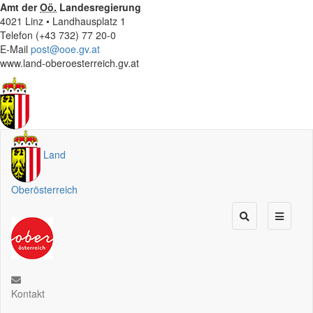
Amt der
Oö.
Landesregierung
4021 Linz • Landhausplatz 1
Telefon (+43 732) 77 20-0
E-Mail
post@ooe.gv.at
www.land-oberoesterreich.gv.at
Land
Oberösterreich
Kontakt