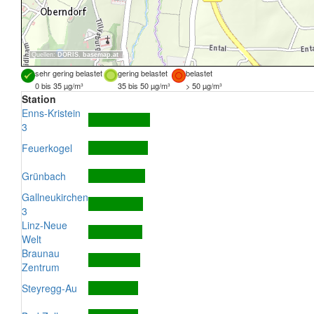
Quellen:
DORIS
,
basemap.at
sehr gering belastet
gering belastet
belastet
0 bis 35 µg/m³
35 bis 50 µg/m³
> 50 µg/m³
Station
Enns-Kristein
3
Feuerkogel
Grünbach
Gallneukirchen
3
Linz-Neue
Welt
Braunau
Zentrum
Steyregg-Au