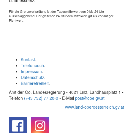
Luftmessnetz.
Für die Grenzwertprüfung ist der Tagesmittelwert von 0 bis 24 Uhr
ausschlaggebend. Der gleitende 24-Stunden Mittelwert gilt als vorläufiger
Richtwert.
Kontakt
.
Telefonbuch
.
Impressum
.
Datenschutz
.
Barrierefreiheit
.
Amt der Oö. Landesregierung • 4021 Linz, Landhausplatz 1
•
Telefon
(+43 732) 77 20-0
• E-Mail
post@ooe.gv.at
www.land-oberoesterreich.gv.at