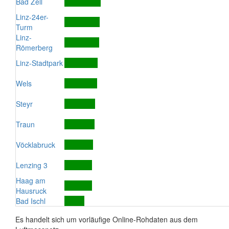
Bad Zell
Linz-24er-
Turm
Linz-
Römerberg
Linz-Stadtpark
Wels
Steyr
Traun
Vöcklabruck
Lenzing 3
Haag am
Hausruck
Bad Ischl
Es handelt sich um vorläufige Online-Rohdaten aus dem