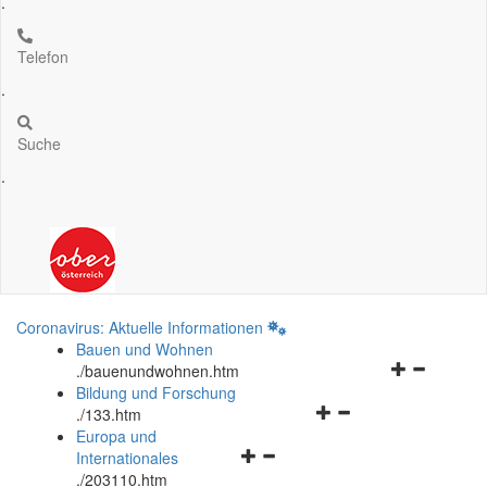
.
Telefon
.
Suche
.
Coronavirus: Aktuelle Informationen
Bauen und Wohnen
Navigationsm
.
/bauenundwohnen.htm
öffnen
Bildung und Forschung
Navigationsmenü
und
.
/133.htm
öffnen
schließen
Europa und
Navigationsmenü
und
Internationales
öffnen
schließen
.
/203110.htm