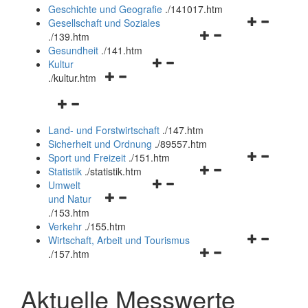
und
Geschichte und Geografie
.
/141017.htm
schließen
Navigationsm
Gesellschaft und Soziales
Navigationsmenü
öffnen
.
/139.htm
öffnen
und
Gesundheit
.
/141.htm
Navigationsmenü
und
schließen
Kultur
Navigationsmenü
öffnen
schließen
.
/kultur.htm
öffnen
und
Navigationsmenü
und
schließen
öffnen
schließen
Land- und Forstwirtschaft
.
/147.htm
und
Sicherheit und Ordnung
.
/89557.htm
schließen
Navigationsm
Sport und Freizeit
.
/151.htm
Navigationsmenü
öffnen
Statistik
.
/statistik.htm
Navigationsmenü
öffnen
und
Umwelt
Navigationsmenü
öffnen
und
schließen
und Natur
öffnen
und
schließen
.
/153.htm
und
schließen
Verkehr
.
/155.htm
schließen
Navigationsm
Wirtschaft, Arbeit und Tourismus
Navigationsmenü
öffnen
.
/157.htm
öffnen
und
und
schließen
Aktuelle Messwerte
schließen