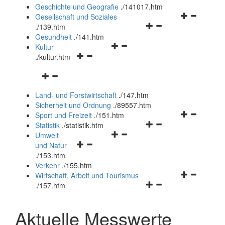
und
Geschichte und Geografie
.
/141017.htm
schließen
Navigationsm
Gesellschaft und Soziales
Navigationsmenü
öffnen
.
/139.htm
öffnen
und
Gesundheit
.
/141.htm
Navigationsmenü
und
schließen
Kultur
Navigationsmenü
öffnen
schließen
.
/kultur.htm
öffnen
und
Navigationsmenü
und
schließen
öffnen
schließen
Land- und Forstwirtschaft
.
/147.htm
und
Sicherheit und Ordnung
.
/89557.htm
schließen
Navigationsm
Sport und Freizeit
.
/151.htm
Navigationsmenü
öffnen
Statistik
.
/statistik.htm
Navigationsmenü
öffnen
und
Umwelt
Navigationsmenü
öffnen
und
schließen
und Natur
öffnen
und
schließen
.
/153.htm
und
schließen
Verkehr
.
/155.htm
schließen
Navigationsm
Wirtschaft, Arbeit und Tourismus
Navigationsmenü
öffnen
.
/157.htm
öffnen
und
und
schließen
Aktuelle Messwerte
schließen