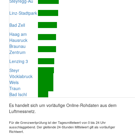
Steyregg-Au
Linz-Stadtpark
Bad Zell
Haag am
Hausruck
Braunau
Zentrum
Lenzing 3
Steyr
Vöcklabruck
Wels
Traun
Bad Ischl
Es handelt sich um vorläufige Online-Rohdaten aus dem
Luftmessnetz.
Für die Grenzwertprüfung ist der Tagesmittelwert von 0 bis 24 Uhr
ausschlaggebend. Der gleitende 24-Stunden Mittelwert gilt als vorläufiger
Richtwert.