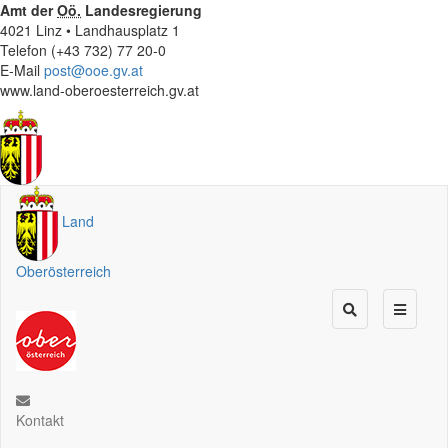
Amt der
Oö.
Landesregierung
4021 Linz • Landhausplatz 1
Telefon (+43 732) 77 20-0
E-Mail
post@ooe.gv.at
www.land-oberoesterreich.gv.at
Land
Oberösterreich
Kontakt