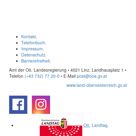
Kontakt
.
Telefonbuch
.
Impressum
.
Datenschutz
.
Barrierefreiheit
.
Amt der Oö. Landesregierung • 4021 Linz, Landhausplatz 1
•
Telefon
(+43 732) 77 20-0
• E-Mail
post@ooe.gv.at
www.land-oberoesterreich.gv.at
.
.
Oö.
Landtag
.