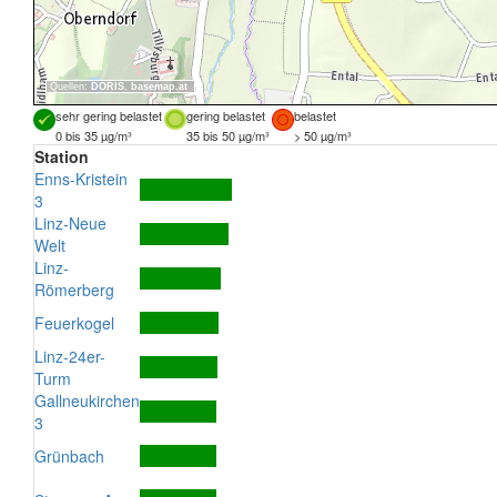
Quellen:
DORIS
,
basemap.at
sehr gering belastet
gering belastet
belastet
0 bis 35 µg/m³
35 bis 50 µg/m³
> 50 µg/m³
Station
Enns-Kristein
3
Linz-Neue
Welt
Linz-
Römerberg
Feuerkogel
Linz-24er-
Turm
Gallneukirchen
3
Grünbach