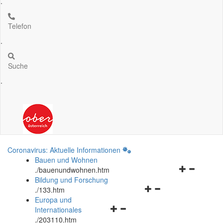
.
Telefon
.
Suche
.
Coronavirus: Aktuelle Informationen
Bauen und Wohnen
Navigationsm
.
/bauenundwohnen.htm
öffnen
Bildung und Forschung
Navigationsmenü
und
.
/133.htm
öffnen
schließen
Europa und
Navigationsmenü
und
Internationales
öffnen
schließen
.
/203110.htm