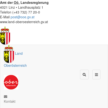
Amt der
Oö.
Landesregierung
4021 Linz • Landhausplatz 1
Telefon (+43 732) 77 20-0
E-Mail
post@ooe.gv.at
www.land-oberoesterreich.gv.at
Land
Oberösterreich
Kontakt