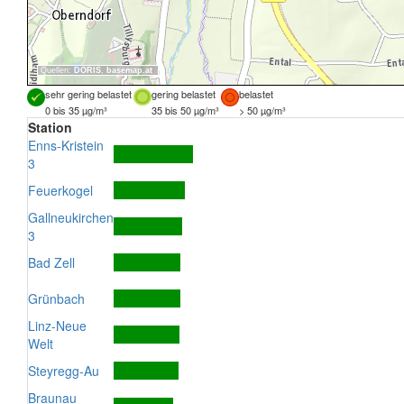
Quellen:
DORIS
,
basemap.at
sehr gering belastet
gering belastet
belastet
0 bis 35 µg/m³
35 bis 50 µg/m³
> 50 µg/m³
Station
Enns-Kristein
3
Feuerkogel
Gallneukirchen
3
Bad Zell
Grünbach
Linz-Neue
Welt
Steyregg-Au
Braunau