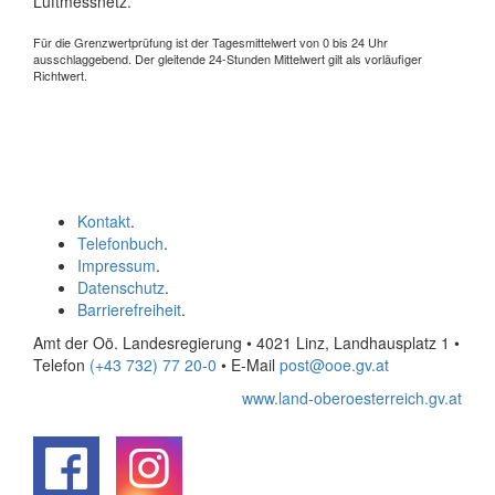
Luftmessnetz.
Für die Grenzwertprüfung ist der Tagesmittelwert von 0 bis 24 Uhr
ausschlaggebend. Der gleitende 24-Stunden Mittelwert gilt als vorläufiger
Richtwert.
Kontakt
.
Telefonbuch
.
Impressum
.
Datenschutz
.
Barrierefreiheit
.
Amt der Oö. Landesregierung • 4021 Linz, Landhausplatz 1
•
Telefon
(+43 732) 77 20-0
• E-Mail
post@ooe.gv.at
www.land-oberoesterreich.gv.at