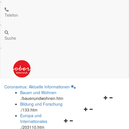
.
Telefon
.
Suche
.
Coronavirus: Aktuelle Informationen
Bauen und Wohnen
Navigationsm
.
/bauenundwohnen.htm
öffnen
Bildung und Forschung
Navigationsmenü
und
.
/133.htm
öffnen
schließen
Europa und
Navigationsmenü
und
Internationales
öffnen
schließen
.
/203110.htm