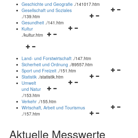
und
Geschichte und Geografie
.
/141017.htm
schließen
Navigationsm
Gesellschaft und Soziales
Navigationsmenü
öffnen
.
/139.htm
öffnen
und
Gesundheit
.
/141.htm
Navigationsmenü
und
schließen
Kultur
Navigationsmenü
öffnen
schließen
.
/kultur.htm
öffnen
und
Navigationsmenü
und
schließen
öffnen
schließen
Land- und Forstwirtschaft
.
/147.htm
und
Sicherheit und Ordnung
.
/89557.htm
schließen
Navigationsm
Sport und Freizeit
.
/151.htm
Navigationsmenü
öffnen
Statistik
.
/statistik.htm
Navigationsmenü
öffnen
und
Umwelt
Navigationsmenü
öffnen
und
schließen
und Natur
öffnen
und
schließen
.
/153.htm
und
schließen
Verkehr
.
/155.htm
schließen
Navigationsm
Wirtschaft, Arbeit und Tourismus
Navigationsmenü
öffnen
.
/157.htm
öffnen
und
und
schließen
Aktuelle Messwerte
schließen