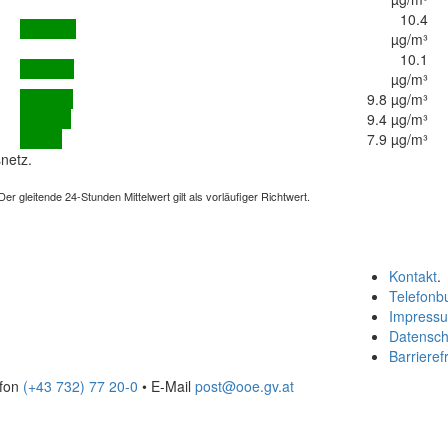
10.4
µg/m³
10.1
µg/m³
9.8 µg/m³
9.4 µg/m³
7.9 µg/m³
netz.
 gleitende 24-Stunden Mittelwert gilt als vorläufiger Richtwert.
Kontakt
.
Telefonb
Impress
Datensch
Barrierefr
efon
(+43 732) 77 20-0
• E-Mail
post@ooe.gv.at