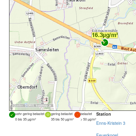
Quellen:
DORIS
,
basemap.at
Station
sehr gering belastet
gering belastet
belastet
0 bis 35 µg/m³
35 bis 50 µg/m³
> 50 µg/m³
Enns-Kristein 3
Feuerkogel