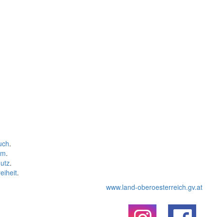
uch
.
um
.
utz
.
eiheit
.
www.land-oberoesterreich.gv.at