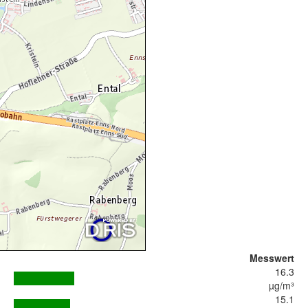
Messwert
16.3
µg/m³
15.1