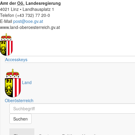
Amt der
Oö.
Landesregierung
4021 Linz • Landhausplatz 1
Telefon (+43 732) 77 20-0
E-Mail
post@ooe.gv.at
www.land-oberoesterreich.gv.at
Accesskeys
Land
Oberösterreich
Schnellsuche
Schnellsuche
Suchen