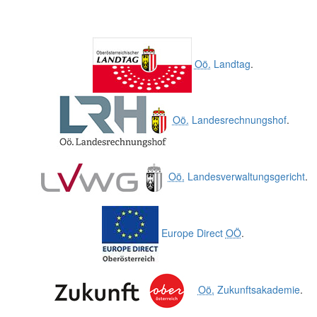
Oö.
Landtag
.
Oö.
Landesrechnungshof
.
Oö.
Landesverwaltungsgericht
.
Europe Direct
OÖ
.
Oö.
Zukunftsakademie
.