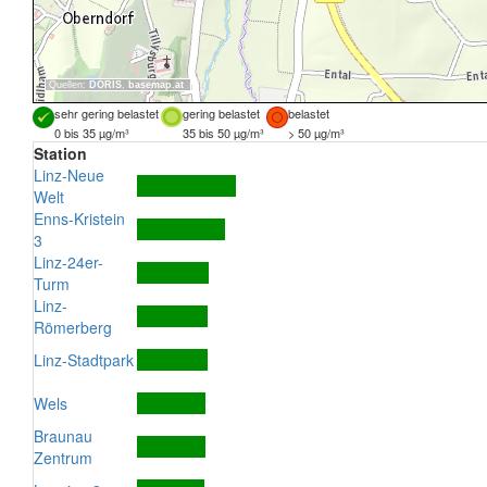
Quellen:
DORIS
,
basemap.at
sehr gering belastet
gering belastet
belastet
0 bis 35 µg/m³
35 bis 50 µg/m³
> 50 µg/m³
Station
Linz-Neue
Welt
Enns-Kristein
3
Linz-24er-
Turm
Linz-
Römerberg
Linz-Stadtpark
Wels
Braunau
Zentrum