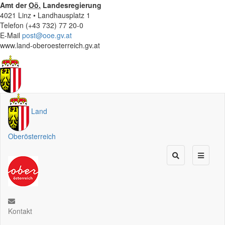
Amt der
Oö.
Landesregierung
4021 Linz • Landhausplatz 1
Telefon (+43 732) 77 20-0
E-Mail
post@ooe.gv.at
www.land-oberoesterreich.gv.at
Land
Oberösterreich
Kontakt