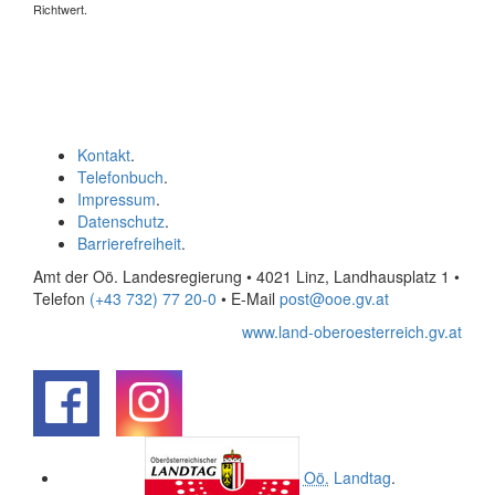
Richtwert.
Kontakt
.
Telefonbuch
.
Impressum
.
Datenschutz
.
Barrierefreiheit
.
Amt der Oö. Landesregierung • 4021 Linz, Landhausplatz 1
•
Telefon
(+43 732) 77 20-0
• E-Mail
post@ooe.gv.at
www.land-oberoesterreich.gv.at
.
.
Oö.
Landtag
.