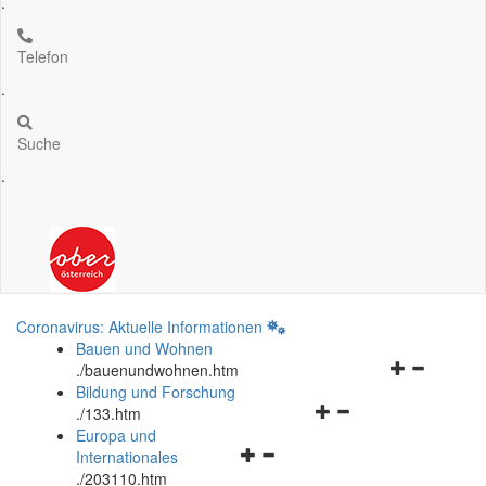
.
Telefon
.
Suche
.
Coronavirus: Aktuelle Informationen
Bauen und Wohnen
Navigationsm
.
/bauenundwohnen.htm
öffnen
Bildung und Forschung
Navigationsmenü
und
.
/133.htm
öffnen
schließen
Europa und
Navigationsmenü
und
Internationales
öffnen
schließen
.
/203110.htm