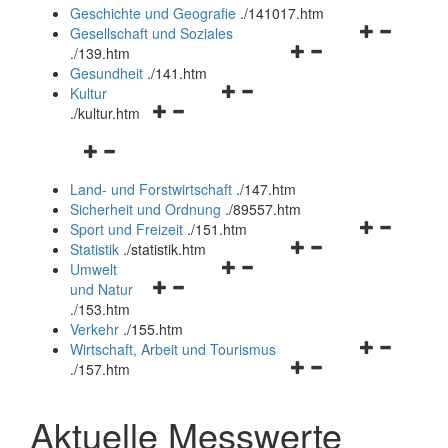
und
Geschichte und Geografie
.
/141017.htm
schließen
Navigationsm
Gesellschaft und Soziales
Navigationsmenü
öffnen
.
/139.htm
öffnen
und
Gesundheit
.
/141.htm
Navigationsmenü
und
schließen
Kultur
Navigationsmenü
öffnen
schließen
.
/kultur.htm
öffnen
und
Navigationsmenü
und
schließen
öffnen
schließen
Land- und Forstwirtschaft
.
/147.htm
und
Sicherheit und Ordnung
.
/89557.htm
schließen
Navigationsm
Sport und Freizeit
.
/151.htm
Navigationsmenü
öffnen
Statistik
.
/statistik.htm
Navigationsmenü
öffnen
und
Umwelt
Navigationsmenü
öffnen
und
schließen
und Natur
öffnen
und
schließen
.
/153.htm
und
schließen
Verkehr
.
/155.htm
schließen
Navigationsm
Wirtschaft, Arbeit und Tourismus
Navigationsmenü
öffnen
.
/157.htm
öffnen
und
und
schließen
Aktuelle Messwerte
schließen